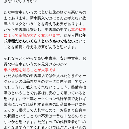
はないでしょうか？
ただ中古車というのは良い状態の物から悪いもの
まであります。新車購入ではほとんど考えない故
障のリスクということを考える必要があります。
だから中古車は安いし、中古車の中でも
車の状態
によって金額が大きく変わります
。だから
同じ年
式車種だからいくら！というものでもない
という
ことを前提に考える必要があると思います。
それならどうやって高い中古車、安い中古車、お
得な中古車というのを見分けるのか？
車の状態を知ることが大事です！
ただ店頭販売の中古車店では仕入れたときのオー
クションの出品票やそのデータ自体記録してない
でしょうし、教えてくれないでしょう。整備点検
済みということでお客様に安心して頂いていると
思います。中古車オークション代行業者であれば
業者によっては落札する車両の出品票を一緒にチ
ェックし選択して入札するので、お客さま自身車
の状態ということでの不安は一番なくなるのでは
ないかと思います。ただすべての代行業者がこの
ような形で応じてくれるわけではございませんの