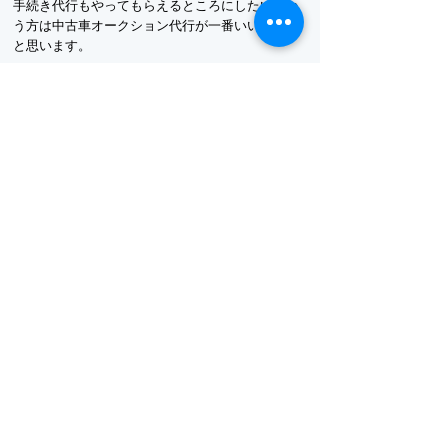
手続き代行もやってもらえるところにしたいとい
う方は中古車オークション代行が一番いい方法だ
と思います。
どの業者を利用されるかはお客様次第です。何を
重視するかを中古車選びの１番のポイントにして
みてはいかがでしょうか？
⇦⇦中古車総合サイトへ戻る
⇦⇦ホームへ戻る
特定商取引法に基づく表記
新車・中古車販売
​直営ディーラー店舗
会社概要
・UMV Japan
八千代緑が
丘店
中古車情報・総合ｻｲﾄ
〒276-0040千葉県八千
代市緑ヶ丘西8-5-9
047-456-8757
TEL:
輸入車・外車情報
FAX:
047-456-8767
営業時間10:00～18:00