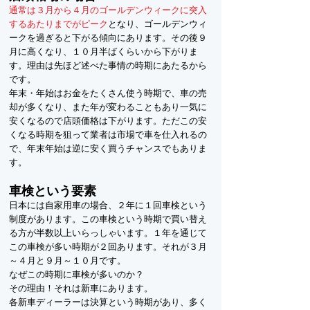
通常は３月から４月のゴールデンウィークに突入
するあたりまでがピーク
となり、ゴールデンウィ
ークを過ぎると下がる傾向にあります。その後９
月に高くなり、１０月半ばくらいから下がりま
す。理由は先ほど述べた事情の時期にあたるから
です。
年末・年始はお金をたくさん使う時期で、車の売
却が多くなり、また年が変わることもあり一気に
安くなるので店頭価格は下がります。ただこの安
くなる時期を狙って業者は市場で車を仕入れるの
で、年末年始は逆に安く買うチャンスでもありま
す。
車検という要素
日本には自家用車の場合、２年に１回車検という
制度があります。この車検という時期で買い替え
る方が半数以上いらっしゃいます。１年を通じて
この車検が多い時期が２回あります。それが３月
～４月と９月～１０月です。
なぜこの時期に車検が多いのか？
その理由！それは新車にあります。
各新車ディーラーは決算という時期があり、多く