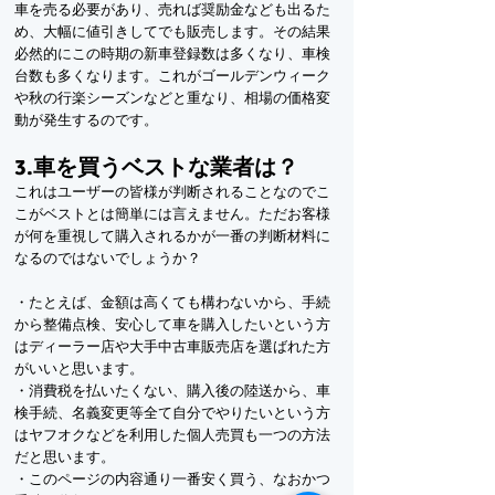
車を売る必要があり、売れば奨励金なども出るた
め、大幅に値引きしてでも販売します。その結果
必然的にこの時期の新車登録数は多くなり、車検
台数も多くなります。これがゴールデンウィーク
や秋の行楽シーズンなどと重なり、相場の価格変
動が発生するのです。
3.車を買うベストな業者は？
これはユーザーの皆様が判断されることなのでこ
こがベストとは簡単には言えません。ただお客様
が何を重視して購入されるかが一番の判断材料に
なるのではないでしょうか？
・たとえば、金額は高くても構わないから、手続
から整備点検、安心して車を購入したいという方
はディーラー店や大手中古車販売店を選ばれた方
がいいと思います。
・消費税を払いたくない、購入後の陸送から、車
検手続、名義変更等全て自分でやりたいという方
はヤフオクなどを利用した個人売買も一つの方法
だと思います。
・このページの内容通り一番安く買う、なおかつ