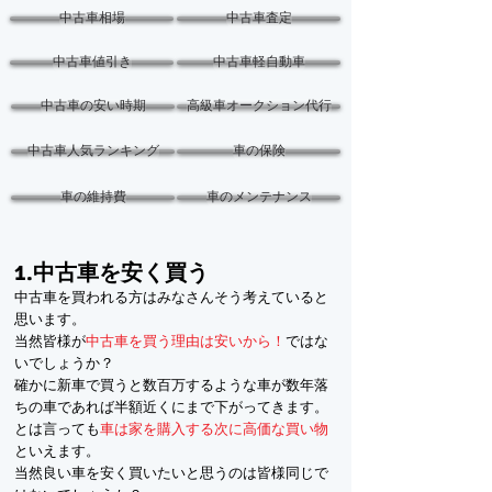
中古車相場
中古車査定
中古車値引き
中古車軽自動車
中古車の安い時期
高級車オークション代行
中古車人気ランキング
車の保険
車の維持費
車のメンテナンス
1.中古車を安く買う
中古車を買われる方はみなさんそう考えていると
思います。
当然皆様が
中古車を買う理由は安いから！
ではな
いでしょうか？
確かに新車で買うと数百万するような車が数年落
ちの車であれば半額近くにまで下がってきます。
とは言っても
車は家を購入する次に高価な買い物
といえます。
当然良い車を安く買いたいと思うのは皆様同じで