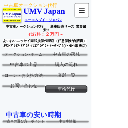
中古車オークション代行
UMV Japan
ユーエムブイ・ジャパン
中古車オークション代行
新車販売リース
業界最
安!!
：
２万円～
代行料
あいおいニッセイ同和損保代理店（任意保険/自賠責）
ｵﾘｺ･ﾌﾟﾚﾐｱ･ｱﾌﾟﾗｽ･ｵﾘｺﾌﾟﾛﾀﾞｸﾄ･ｵｰｸｻｰﾋﾞｽ(ｵｰﾄﾛｰﾝ取扱店)
中古車の落札
オークション･ホーム
中古車の出品
購入の流れ
店舗一覧
ローン・お支払方法
お問い合わせ
車検代行
中古車の安い時期
中古車の選び方・ポイント
中古車情報