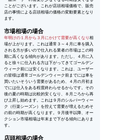
ことがございます。これが店頭相場価格で、販売
店の事情による店頭相場の価格の変動要素となり
ます。
市場相場の場合
年明けの１月から３月にかけて需要が高くなり
相
場が上がります。これは通常３～４月に車を購入
される方が多いので仕入れる業者の市場はこの時
期に高くなる傾向があります。ただし、４月に入
ると徐々に仕入れる方は下がってきてゴールデン
ウィーク前には安くなります。これは、ユーザー
の皆様は通常ゴールデンウィーク前までには車を
買いたいそういう需要があるため、４月の月初ま
でには仕入をある程度終わらせるからです。その
後の夏の時期は比較的安くなり、８月ごろから再
び上昇し始めます。これは９月のシルバーウィー
ク（行楽シーズン）を控えて需要が増えるためそ
の前の時期が高くなります。９月後半以降、オー
クション市場相場は年末まで下がる傾向にありま
す。
店頭相場の場合