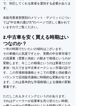
で、対応してくれる業者を選別する必要がありま
す。
各販売業者形態別のメリット・デメリットについ
ては“中古車の選び方”のページで詳しく書かれて
いますのでご覧ください。
2.中古車を安く買える時期はい
つなのか？
一年の時期でだいたいの傾向はございます。
その車種の人気度ですとか、実際の中古車市場で
の流通量（需要と供給）の動きで相場というのが
変動します。今ここの相場というのは業者だけが
参加・仕入できる中古車オークション市場の話で
す。この市場相場価格とそこでの需要と供給量の
バランスで店頭販売価格に時期的な変動が出てき
ます。これは基本的な市場相場による価格の変動
要素です。
ただしこれもタイミングというのがあります。
それはディーラーが在庫車を売り切りたい時期、
一般ユーザーの需要が少なくなる時期は安くなる