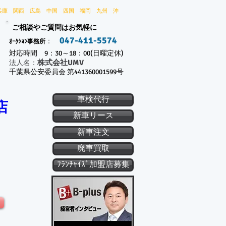
兵庫 関西 広島 中国 四国 福岡 九州 沖
ご相談やご質問はお気軽に
047-411-5574
：
ｵｰｸｼｮﾝ事務所
対応時間 9：30～18：00(日曜定休)
株式会社UMV
​法人名：
千葉県公安委員会 第441360001599号
車検代行
店
新車リース
新車注文
廃車買取
ﾌﾗﾝﾁｬｲｽﾞ加盟店募集