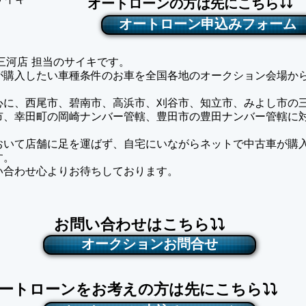
サイキ
オートローンの方は先にこちら⤵⤵
オートローン申込みフォーム
an 三河店 担当のサイキです。
様が購入したい車種条件のお車を全国各地のオークション会場か
心に、西尾市、碧南市、高浜市、刈谷市、知立市、みよし市の
市、幸田町の岡崎ナンバー管轄、豊田市の豊田ナンバー管轄に
おいて店舗に足を運ばず、自宅にいながらネットで中古車が購
す。
問い合わせ心よりお待ちしております。
お問い合わせはこちら⤵⤵
オークションお問合せ
ートローンをお考えの方は先にこちら⤵⤵