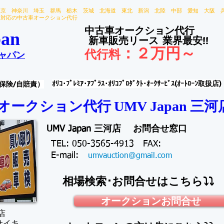
東京 神奈川 埼玉 群馬 栃木 茨城 北海道 東北 新潟 北陸 中部 愛知 大阪 
国対応の中古車オークション代行
中古車オークション代行
an
新車販売リース
業界最安!!
：
２万円～
代行料
ャパン
ｵﾘｺ･ﾌﾟﾚﾐｱ･ｱﾌﾟﾗｽ･ｵﾘｺﾌﾟﾛﾀﾞｸﾄ･ｵｰｸｻｰﾋﾞｽ(ｵｰﾄﾛｰﾝ取扱店)
保険/自賠責）
オークション代行 ​
三河
UMV Japan
UMV Japan 三河店 お問合せ窓口
TEL: 050-3565-4913 FAX:
​E-mail:
umvauction@gmail.com
相場検索･お問合せはこちら⤵⤵
オークションお問合せ
店