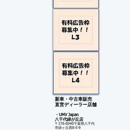
新車・中古車販売
​直営ディーラー店舗
・UMV Japan
八千代緑が
丘店
〒276-0040千葉県八千代
市緑ヶ丘西8-5-9