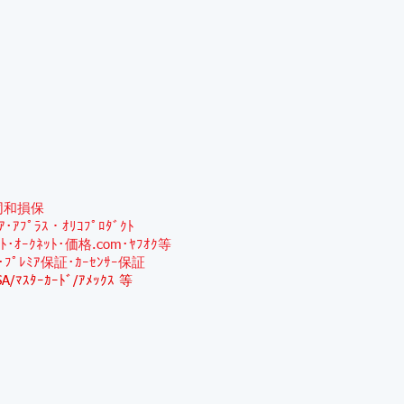
同和損保
ﾐｱ･ｱﾌﾟﾗｽ・ｵﾘｺﾌﾟﾛﾀﾞｸﾄ
ｯﾄ･ｵｰｸﾈｯﾄ･価格.com･ﾔﾌｵｸ等
･ﾌﾟﾚﾐｱ保証･ｶｰｾﾝｻｰ保証
SA/ﾏｽﾀｰｶｰﾄﾞ/ｱﾒｯｸｽ 等