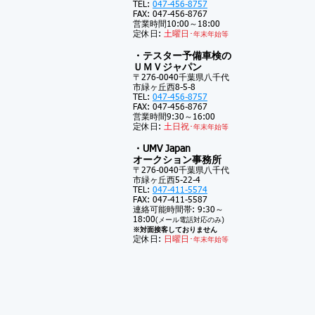
TEL:
047-456-8757
FAX: 047-456-8767
営業時間10:00～18:00
定休日:
土
曜日･
年末年始等
・テスター予備車検の
ＵＭＶジャパン
〒276-0040千葉県八千代
市緑ヶ丘西8-5-8
TEL:
047-456-8757
FAX: 047-456-8767
営業時間9:30～16:00
定休日:
土
日祝･
年末年始等
・UMV Japan
オークション事務所
〒276-0040千葉県八千代
市緑ヶ丘西5-22-4
TEL:
047-411-5574
FAX: 047-411-5587
連絡可能時間帯: 9:30～
18:00
(メール電話対応のみ)
※対面接客しておりません
定休日:
日曜日･
年末年始等