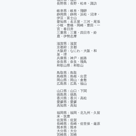
長野県：長野・松本・諏訪
岐阜県：岐阜・飛騨
静岡県：静岡・浜松・沼津・
伊豆・富士山
​愛知県：名古屋・三河・尾張
小牧・豊橋・岡崎・豊田・一
宮・春日井
三重県：三重・四日市・鈴
鹿・伊勢志摩
滋賀県：滋賀
京都府：京都
大阪府：なにわ・大阪・和
泉・堺
兵庫県：神戸・姫路
奈良県：奈良・飛鳥
和歌山県：和歌山
鳥取県：鳥取
島根県：島根・出雲
岡山県：岡山・倉敷
広島県：広島・福山
山口県：山口・下関
徳島県：徳島
香川県：香川・高松
愛媛県：愛媛
​高知県・高知
福岡県：福岡・北九州・久留
米・筑豊
佐賀県：佐賀
長崎県：長崎・佐世保・厳原
熊本県：熊本
大分県：大分
宮崎県：宮崎