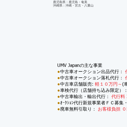
鹿児島県：鹿児島・奄美
沖縄県：沖縄・宮古・八重山
UMV Japanの主な事業
●
中古車オークション出品代行：
●
中古車オークション落札代行：
●
中古車店舗販売:
軽１０万円～
(
●
車検代行（店舗持ち込み限定）
●
中古車輸出・輸出代行：
代行料 
●
ｵｰｸｼｮﾝ代行新規事業者ＦＣ募集
●
廃車無料引取り：
お客様負担 ０