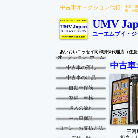
中古車オークション代行
千葉 
縄 全
UMV Jap
ユーエムブイ・ジ
あいおいニッセイ同和損保代理店（任意
オークション･ホーム
中古車
中古車の落札
中古車の出品
自動車保険
整備・車検
購入の流れ
中古車保証
ローン・お支払方法
三河