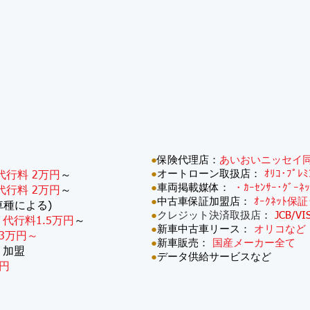
●
保険代理店：
あいおいニッセイ
●
オートローン取扱店：
ｵﾘｺ･ﾌﾟﾚ
代行料 2万円
～
●
車両掲載媒体：
・ｶｰｾﾝｻｰ･ｸﾞｰﾈ
代行料 2万円
～
●
中古車保証加盟店：
ｵｰｸﾈｯﾄ保証
車種による)
●
クレジット決済取扱店
：
JCB/VI
：
代行料1.5万円
～
●
新車中古車リース：
オリコなど
3万円～
●
新車販売：
国産メーカー全て
・加盟
●
データ供給サービスなど
円