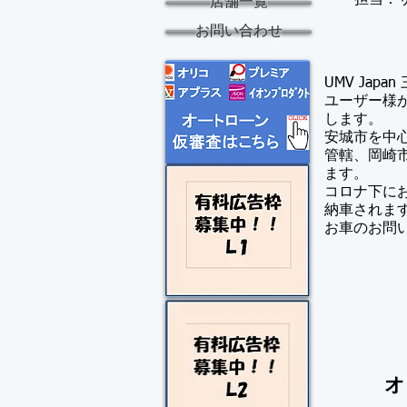
​担当：
店舗一覧
お問い合わせ
UMV Jap
​ユーザー
します。
安城
市を中
管轄、岡崎
ます。
コロナ下に
納車されま
​お車のお
オ