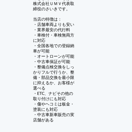
株式会社ＵＭＶ
代表取
締役のさいきです。
当店の特徴は：
・店舗車両よりも安い
・業界最安の代行料
・車検付・車検無両方
に対応
・全国各地での登録納
車が可能
・オートローンが可能
・中古車保証が可能
​・
整備点検交換をしっ
かりフルで行うか、整
備・部品交換を最小限
に抑えるか、お客様が
選べる
・ETC、ナビその他の
取り付けにも対応
・傷やヘコミは板金・
塗装にも対応
​・中古車新車販売の実
店舗がある