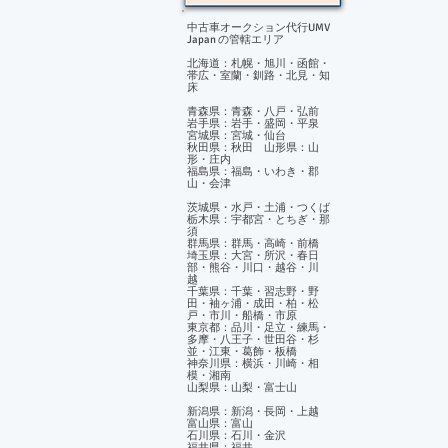
中古車オークション代行UMV
Japan の管轄エリア
北海道：札幌・旭川・函館・
帯広・室蘭・釧路・北見・知
床
青森県：青森・八戸・弘前
岩手県：岩手・盛岡・平泉
宮城県：宮城・仙台
秋田県：秋田 山形県：山
形・庄内
福島県：福島・いわき・郡
山・会津
茨城県・水戸・土浦・つくば
栃木県：宇都宮・とちぎ・那
須
群馬県：群馬・高崎・前橋
埼玉県：大宮・所沢・春日
部・熊谷・川口・越谷・川
越
千葉県：千葉・習志野・野
田・袖ヶ浦・成田・柏・松
戸・市川・船橋・市原
東京都：品川・足立・練馬・
多摩・八王子・世田谷・杉
並・江東・葛飾・板橋
神奈川県：横浜・川崎・相
模・湘南
山梨県：山梨・富士山
新潟県：新潟・長岡・上越
富山県：富山
石川県：石川・金沢
福井県：福井