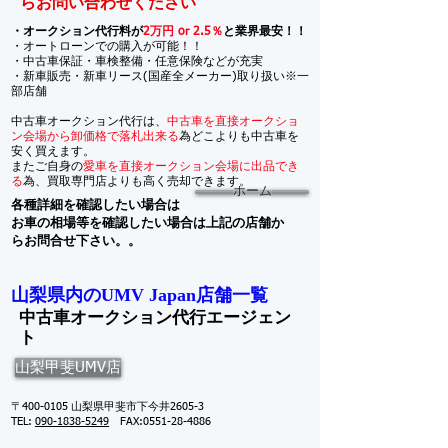
らお問い合わせください
・オークション代行料が
2万円 or 2.5％
と業界最安！！
・オートローンでの購入が可能！！
・中古車保証・車検整備・任意保険などが充実
・新車販売・新車リース(国産全メーカー)取り扱い※一
部店舗
中古車オークション代行は、
中古車を直接オークショ
ン会場から卸価格で落札出来る
為どこよりも中古車を
安く買えます。
​またご自身の
愛車を直接オークション会場に出品でき
る
為、買取専門店よりも高く売却できます。
ホーム
各種詳細を確認したい場合は
お車の相場等を確認したい場合は上記の店舗か
らお問合せ下さい。。
山梨県内の
店舗一覧
UMV Japan
中古車オークション代行エージェン
ト
山梨甲斐UMV店
〒400-0105 山梨県甲斐市下今井2605-3
TEL:
090-1838-5249
FAX:
0551-28-4886