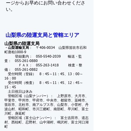
ージからお早めにお問い合わせくださ
い。
山梨県の陸運支局と管轄エリア
山梨県の陸運支局
・山梨運輸支局
： 〒406-0034 山梨県笛吹市石和
町唐柏1000-9
登録案内：
050-5540-2039
輸送・監
査：
055-261-0880
ＦＡＸ：
055-263-1418
検査・整
備：
055-261-0882
受付時間（登録） 8：45～11：45、13：00～
16：00
受付時間（検査） 8：45～11：45、12：45～
15：45
土日祝日は休み
管轄区域（山梨ナンバー）： 上野原市、大月市、
甲斐市、甲州市、甲府市、中央市、都留市、韮崎市、
笛吹市、北杜市、南アルプス市、山梨市、小菅村、丹
波山村、昭和町、市川三郷町、南部町、早川町、富士
川町、身延町
管轄区域（富士山ナンバー）： 富士吉田市、道志
村、西桂町、忍野村、山中湖村、鳴沢村、富士河口湖
町