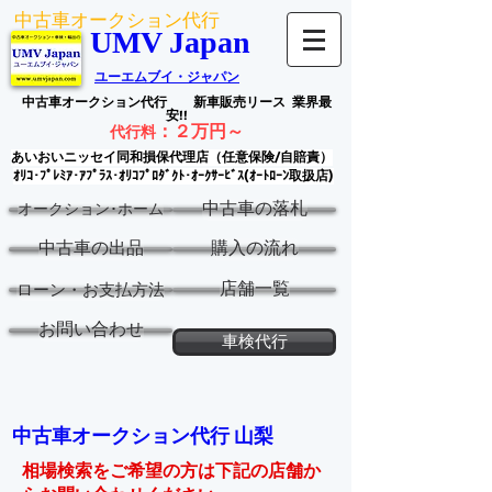
中古車オークション代行
UMV Japan
ユーエムブイ・ジャパン
中古車オークション代行
新車販売リース
業界最
安!!
：
２万円～
代行料
あいおいニッセイ同和損保代理店（任意保険/自賠責）
ｵﾘｺ･ﾌﾟﾚﾐｱ･ｱﾌﾟﾗｽ･ｵﾘｺﾌﾟﾛﾀﾞｸﾄ･ｵｰｸｻｰﾋﾞｽ(ｵｰﾄﾛｰﾝ取扱店)
中古車の落札
オークション･ホーム
中古車の出品
購入の流れ
店舗一覧
ローン・お支払方法
お問い合わせ
車検代行
中古車オークション代行 山梨
相場検索をご希望の方は下記の店舗か