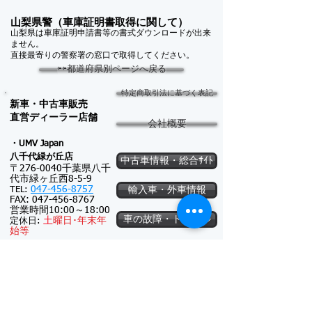
山梨県警（車庫証明書取得に関して）
山梨県は車庫証明申請書等の書式ダウンロードが出来
ません。
直接最寄りの警察署の窓口で取得してください。
⇦⇦都道府県別ページへ戻る
特定商取引法に基づく表記
新車・中古車販売
​直営ディーラー店舗
会社概要
・UMV Japan
八千代緑が
丘店
中古車情報・総合ｻｲﾄ
〒276-0040千葉県八千
代市緑ヶ丘西8-5-9
047-456-8757
TEL:
輸入車・外車情報
FAX:
047-456-8767
営業時間10:00～18:00
車の故障・トラブル
土
曜日･
年末年
定休日:
始等
車の魅力
・テスター予備車検のＵ
ＭＶジャパン
軽自動車
〒276-0040千葉県八千
代市緑ヶ丘西8-5-8
047-456-8757
TEL: