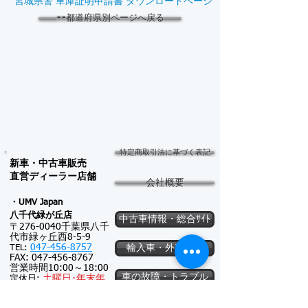
宮城県警 車庫証明申請書 ダウンロードページ
⇦⇦都道府県別ページへ戻る
特定商取引法に基づく表記
新車・中古車販売
​直営ディーラー店舗
会社概要
・UMV Japan
八千代緑が
丘店
中古車情報・総合ｻｲﾄ
〒276-0040千葉県八千
代市緑ヶ丘西8-5-9
047-456-8757
TEL:
輸入車・外車情報
FAX:
047-456-8767
営業時間10:00～18:00
車の故障・トラブル
土
曜日･
年末年
定休日:
始等
車の魅力