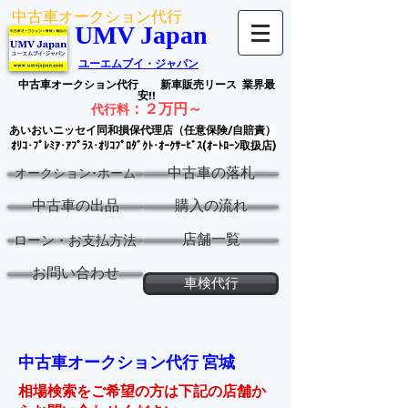
中古車オークション代行
UMV Japan
ユーエムブイ・ジャパン
中古車オークション代行
新車販売リース
業界最
安!!
：
２万円～
代行料
あいおいニッセイ同和損保代理店（任意保険/自賠責）
ｵﾘｺ･ﾌﾟﾚﾐｱ･ｱﾌﾟﾗｽ･ｵﾘｺﾌﾟﾛﾀﾞｸﾄ･ｵｰｸｻｰﾋﾞｽ(ｵｰﾄﾛｰﾝ取扱店)
中古車の落札
オークション･ホーム
中古車の出品
購入の流れ
店舗一覧
ローン・お支払方法
お問い合わせ
車検代行
中古車オークション代行 宮城
相場検索をご希望の方は下記の店舗か