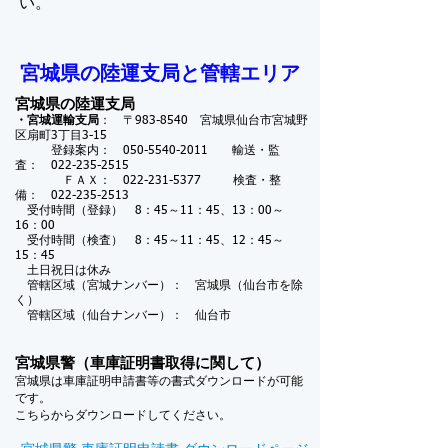
い。
宮城県の陸運支局と管轄エリア
宮城県の陸運支局
・宮城運輸支局
： 〒983-8540 宮城県仙台市宮城野
区扇町3丁目3-15
登録案内：
050-5540-2011
輸送・監
査：
022-235-2515
ＦＡＸ：
022-231-5377
検査・整
備：
022-235-2513
受付時間（登録） 8：45～11：45、13：00～
16：00
受付時間（検査） 8：45～11：45、12：45～
15：45
土日祝日は休み
管轄区域（宮城ナンバー）： 宮城県（仙台市を除
く）
管轄区域（仙台ナンバー）： 仙台市
宮城県警（車庫証明書取得に関して）
宮城県は車庫証明申請書等の書式ダウンロードが可能
です。
こちらからダウンロードしてください。