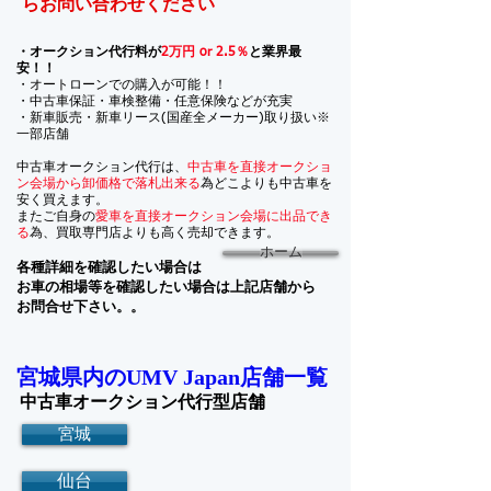
らお問い合わせください
・オークション代行料が
2万円 or 2.5％
と業界最
安！！
・オートローンでの購入が可能！！
・中古車保証・車検整備・任意保険などが充実
・新車販売・新車リース(国産全メーカー)取り扱い※
一部店舗
中古車オークション代行は、
中古車を直接オークショ
ン会場から卸価格で落札出来る
為どこよりも中古車を
安く買えます。
​またご自身の
愛車を直接オークション会場に出品でき
る
為、買取専門店よりも高く売却できます。
ホーム
各種詳細を確認したい場合は
お車の相場等を確認したい場合は上記店舗から
お問合せ下さい。。
宮城県内の
店舗一覧
UMV Japan
中古車オークション代行型店舗
宮城
仙台