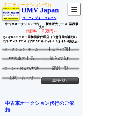
中古車オークション代行
UMV Japan
ユーエムブイ・ジャパン
中古車オークション代行
新車販売リース
業界最
安!!
：
２万円～
代行料
あいおいニッセイ同和損保代理店（任意保険/自賠責）
ｵﾘｺ･ﾌﾟﾚﾐｱ･ｱﾌﾟﾗｽ･ｵﾘｺﾌﾟﾛﾀﾞｸﾄ･ｵｰｸｻｰﾋﾞｽ(ｵｰﾄﾛｰﾝ取扱店)
中古車の落札
オークション･ホーム
中古車の出品
購入の流れ
店舗一覧
ローン・お支払方法
お問い合わせ
車検代行
中古車オークション代行のご依
頼