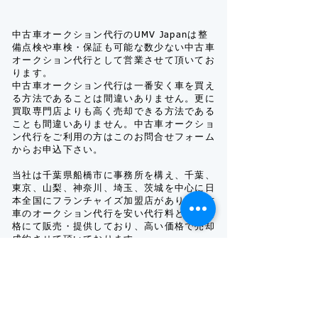
中古車オークション代行のUMV Japanは整
備点検や車検・保証も可能な数少ない中古車
オークション代行として営業させて頂いてお
ります。
中古車オークション代行は一番安く車を買え
る方法であることは間違いありません。更に
買取専門店よりも高く売却できる方法である
ことも間違いありません。中古車オークショ
ン代行をご利用の方はこのお問合せフォーム
からお申込下さい。
当社は千葉県船橋市に事務所を構え、千葉、
東京、山梨、神奈川、埼玉、茨城を中心に日
本全国にフランチャイズ加盟店があり、中古
車のオークション代行を安い代行料と安い価
格にて販売・提供しており、高い価格で売却
成約させて頂いております。
整備点検もあり、車を一番安く購入したいと
いう方は、中古車オークション代行で全国各
地に対応した当社にお任せ下さい。