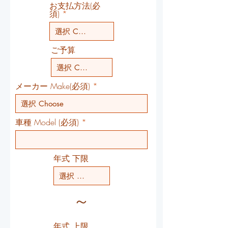
お支払方法(必
須)
ご予算
メーカー Make(必須)
車種 Model (必須)
年式 下限
～
年式 上限