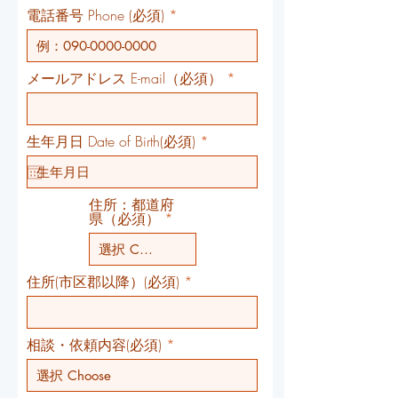
電話番号 Phone (必須)
メールアドレス E-mail（必須）
r
生年月日 Date of Birth(必須)
*
e
q
u
i
住所：都道府
r
県（必須）
e
d
住所(市区郡以降）(必須)
相談・依頼内容(必須)