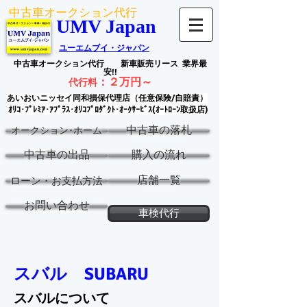
中古車オークション代行
UMV Japan
ユーエムブイ・ジャパン
中古車オークション代行
新車販売リース
業界最
安!!
：
２万円～
代行料
あいおいニッセイ同和損保代理店（任意保険/自賠責）
ｵﾘｺ･ﾌﾟﾚﾐｱ･ｱﾌﾟﾗｽ･ｵﾘｺﾌﾟﾛﾀﾞｸﾄ･ｵｰｸｻｰﾋﾞｽ(ｵｰﾄﾛｰﾝ取扱店)
中古車の落札
オークション･ホーム
中古車の出品
購入の流れ
店舗一覧
ローン・お支払方法
お問い合わせ
車検代行
スバル SUBARU
スバルについて