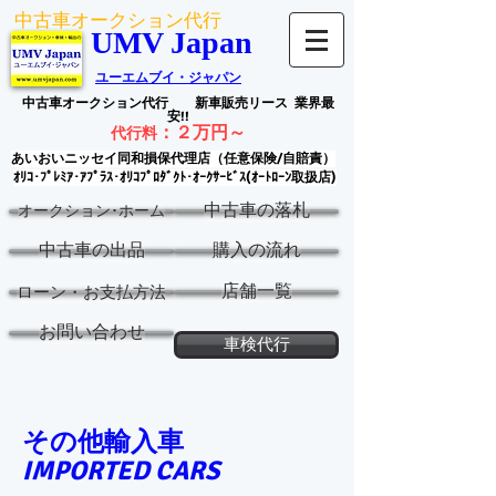
中古車オークション代行
UMV Japan
ユーエムブイ・ジャパン
中古車オークション代行
新車販売リース
業界最
安!!
：
２万円～
代行料
あいおいニッセイ同和損保代理店（任意保険/自賠責）
ｵﾘｺ･ﾌﾟﾚﾐｱ･ｱﾌﾟﾗｽ･ｵﾘｺﾌﾟﾛﾀﾞｸﾄ･ｵｰｸｻｰﾋﾞｽ(ｵｰﾄﾛｰﾝ取扱店)
中古車の落札
オークション･ホーム
中古車の出品
購入の流れ
店舗一覧
ローン・お支払方法
お問い合わせ
車検代行
その他輸入車
IMPORTED CARS