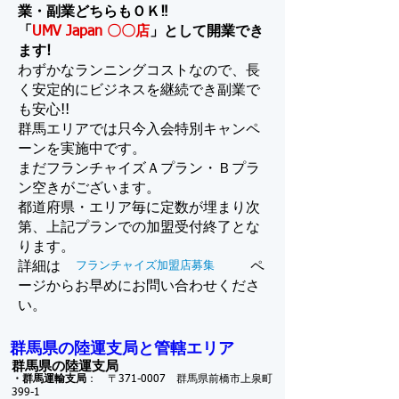
業・副業どちらもＯＫ‼
「
UMV Japan 〇〇店
」として開業でき
ます!
わずかなランニングコストなので、長
く安定的にビジネスを継続でき副業で
も安心!!
群馬エリアでは只今入会特別キャンペ
ーンを実施中です。
​まだフランチャイズＡプラン・Ｂプラ
ン空きがございます。
都道府県・エリア毎に定数が埋まり次
第、上記プランでの加盟受付終了とな
ります。
詳細は
フランチャイズ加盟店募集
ペ
ージからお早めにお問い合わせくださ
い。
群馬県の陸運支局と管轄エリア
群馬県の陸運支局
・群馬運輸支局
： 〒371-0007 群馬県前橋市上泉町
399-1