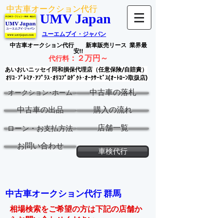
中古車オークション代行
UMV Japan
ユーエムブイ・ジャパン
中古車オークション代行
新車販売リース
業界最
安!!
：
２万円～
代行料
あいおいニッセイ同和損保代理店（任意保険/自賠責）
ｵﾘｺ･ﾌﾟﾚﾐｱ･ｱﾌﾟﾗｽ･ｵﾘｺﾌﾟﾛﾀﾞｸﾄ･ｵｰｸｻｰﾋﾞｽ(ｵｰﾄﾛｰﾝ取扱店)
中古車の落札
オークション･ホーム
中古車の出品
購入の流れ
店舗一覧
ローン・お支払方法
お問い合わせ
車検代行
中古車オークション代行 群馬
相場検索をご希望の方は下記の店舗か