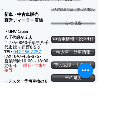
特定商取引法に基づく表記
新車・中古車販売
​直営ディーラー店舗
会社概要
・UMV Japan
八千代緑が
丘店
中古車情報・総合ｻｲﾄ
〒276-0040千葉県八千
代市緑ヶ丘西8-5-9
047-456-8757
TEL:
輸入車・外車情報
FAX:
047-456-8767
営業時間10:00～18:00
車の故障・トラブル
土
曜日･
年末年
定休日:
始等
車の魅力
・テスター予備車検のＵ
ＭＶジャパン
軽自動車
〒276-0040千葉県八千
代市緑ヶ丘西8-5-8
047-456-8757
TEL:
FAX:
047-456-8767
特定商取引法に基づく表記
営業時間9:30～16:00
土
日祝･
年末年
定休日:
始等
プライバシーポリシー
・UMV Japan
オークション事務所