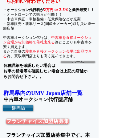
らお問い合わせください
・オークション代行料が
2万円 or 2.5％
と業界最安！！
・オートローンでの購入が可能！！
・中古車保証・車検整備・任意保険などが充実
・新車販売・新車リース(国産全メーカー)取り扱い※一
部店舗
中古車オークション代行は、
中古車を直接オークショ
ン会場から卸価格で落札出来る
為どこよりも中古車を
安く買えます。
​またご自身の
愛車を直接オークション会場に出品でき
る
為、買取専門店よりも高く売却できます。
ホーム
各種詳細を確認したい場合は
お車の相場等を確認したい場合は上記の店舗か
らお問合せ下さい。。
群馬県内の
店舗一覧
UMV Japan
中古車オークション代行型店舗
群馬店
フランチャイズ加盟店募集
フランチャイズ加盟店募集中です。本