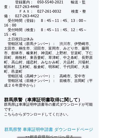
登録案内：
050-5540-2021
輸送・監
査：
027-263-4440
ＦＡＸ：
027-261-0032
検査・整
備：
027-263-4422
受付時間（登録） 8：45～11：45、13：00～
16：00
受付時間（検査） 8：45～11：45、12：45～
15：45
土日祝日は休み
管轄区域（群馬ナンバー）： 渋川市、伊勢崎市、
太田市、桐生市、沼田市、富岡市、みどり市、藤岡
市、館林市、榛東村、神流町、上野村、甘楽町、下仁
田町、南牧村、東吾妻町、草津町、中之条町、長野原
町、高山村、嬬恋村、みなかみ町、片品村、川場村、
昭和村、玉村町、板倉町、明和町、千代田町、大泉
町、邑楽町
管轄区域（高崎ナンバー）： 高崎市、安中市
管轄区域（前橋ナンバー）： 前橋市、吉岡町（平
成２６年度中から）
群馬県警（車庫証明書取得に関して）
群馬県は車庫証明申請書等の書式ダウンロードが可能
です。
こちらからダウンロードしてください。
群馬県警 車庫証明申請書 ダウンロードページ
⇦⇦都道府県別ページへ戻る