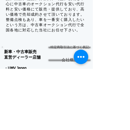
心に中古車のオークション代行を安い代行
料と安い価格にて販売・提供しており、高
い価格で売却成約させて頂いております。
整備点検もあり、車を一番安く購入したい
という方は、中古車オークション代行で全
国各地に対応した当社にお任せ下さい。
特定商取引法に基づく表記
新車・中古車販売
​直営ディーラー店舗
会社概要
・UMV Japan
八千代緑が
丘店
中古車情報・総合ｻｲﾄ
〒276-0040千葉県八千
代市緑ヶ丘西8-5-9
047-456-8757
TEL:
輸入車・外車情報
FAX:
047-456-8767
営業時間10:00～18:00
車の故障・トラブル
土
曜日･
年末年
定休日:
始等
車の魅力
・テスター予備車検のＵ
ＭＶジャパン
軽自動車
〒276-0040千葉県八千