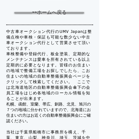
⇦⇦ホームへ戻る
中古車オークション代行のUMV Japanは整
備点検や車検・保証も可能な数少ない中古
車オークション代行として営業させて頂い
ております。
車検整備や登録代行、板金塗装、定期的な
メンテナンスは愛車を所有されている以上
定期的に必要となります。皆様のお住まい
の地域で整備工場をお探しでしたら、こお
住まいの地域の自動車整備振興会ページを
クリックして検索してください。 ここで
は北海道地区の自動車整備振興会傘下の会
員工場をはじめ各地域のローカル情報を知
ることが出来ます。
札幌、函館、室蘭、帯広、釧路、北見、旭川の
７つの地域に分かれていますので、北海道にお
住まいの方はお近くの自動車整備振興会にご確
認ください。
当社は千葉県船橋市に事務所を構え、千
葉、東京、山梨、神奈川、埼玉、茨城を中