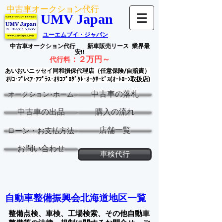
中古車オークション代行
UMV Japan
ユーエムブイ・ジャパン
中古車オークション代行
新車販売リース
業界最
安!!
：
２万円～
代行料
あいおいニッセイ同和損保代理店（任意保険/自賠責）
ｵﾘｺ･ﾌﾟﾚﾐｱ･ｱﾌﾟﾗｽ･ｵﾘｺﾌﾟﾛﾀﾞｸﾄ･ｵｰｸｻｰﾋﾞｽ(ｵｰﾄﾛｰﾝ取扱店)
中古車の落札
オークション･ホーム
中古車の出品
購入の流れ
店舗一覧
ローン・お支払方法
お問い合わせ
車検代行
自動車整備振興会北海道地区一覧
整備点検、車検、工場検索、その他自動車