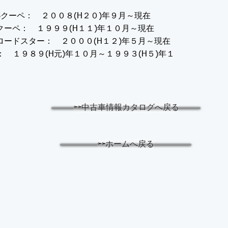
Sクーペ： ２００８(H２０)年９月～現在
クーペ： １９９９(H１１)年１０月～現在
ロードスター： ２０００(H１２)年５月～現在
： １９８９(H元)年１０月～１９９３(H５)年１
⇦⇦中古車情報カタログへ戻る
⇦⇦ホームへ戻る