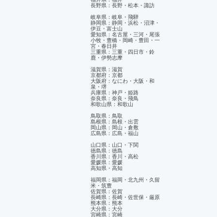
長野県：長野・松本・諏訪
岐阜県：岐阜・飛騨
静岡県：静岡・浜松・沼津・
伊豆・富士山
​愛知県：名古屋・三河・尾張
小牧・豊橋・岡崎・豊田・一
宮・春日井
三重県：三重・四日市・鈴
鹿・伊勢志摩
滋賀県：滋賀
京都府：京都
大阪府：なにわ・大阪・和
泉・堺
兵庫県：神戸・姫路
奈良県：奈良・飛鳥
和歌山県：和歌山
鳥取県：鳥取
島根県：島根・出雲
岡山県：岡山・倉敷
広島県：広島・福山
山口県：山口・下関
徳島県：徳島
香川県：香川・高松
愛媛県：愛媛
​高知県・高知
福岡県：福岡・北九州・久留
米・筑豊
佐賀県：佐賀
長崎県：長崎・佐世保・厳原
熊本県：熊本
大分県：大分
宮崎県：宮崎