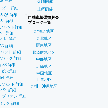
8 詳細
金曜開催
イダー 詳細
土曜開催
S Q3 詳細
自動車整備振興会
S4 詳細
ブロック一覧
4アバント詳細
北海道地区
S5 詳細
東北地区
リオレ 詳細
関東地区
S6 詳細
アバント 詳細
北陸信越地区
ツバック 詳細
中部地区
S3 詳細
近畿地区
セダン詳細
中国地区
S4 詳細
四国地区
アバント 詳細
九州・沖縄地区
ィS5 詳細
カブリオレ 詳細
バック 詳細