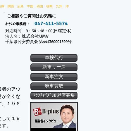
兵庫 関西 広島 中国 四国 福岡 九州 沖
ご相談やご質問はお気軽に
047-411-5574
：
ｵｰｸｼｮﾝ事務所
対応時間 9：30～18：00(日曜定休)
株式会社UMV
​法人名：
千葉県公安委員会 第441360001599号
車検代行
新車リース
新車注文
廃車買取
業者のアウ
ﾌﾗﾝﾁｬｲｽﾞ加盟店募集
慮が全くな
す。１９６
として１９
ます。