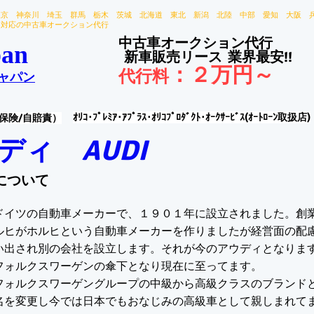
東京 神奈川 埼玉 群馬 栃木 茨城 北海道 東北 新潟 北陸 中部 愛知 大阪 
国対応の中古車オークション代行
中古車オークション代行
an
新車販売リース
業界最安!!
：
２万円～
代行料
ャパン
ｵﾘｺ･ﾌﾟﾚﾐｱ･ｱﾌﾟﾗｽ･ｵﾘｺﾌﾟﾛﾀﾞｸﾄ･ｵｰｸｻｰﾋﾞｽ(ｵｰﾄﾛｰﾝ取扱店)
保険/自賠責）
ウディ
AUDI
について
ドイツの自動車メーカーで、１９０１年に設立されました。創
ルヒがホルヒという自動車メーカーを作りましたが経営面の配
い出され別の会社を設立します。それが今のアウディとなりま
フォルクスワーゲンの傘下となり現在に至ってます。
フォルクスワーゲングループの中級から高級クラスのブランド
名を変更し今では日本でもおなじみの高級車として親しまれて