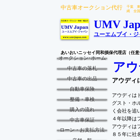
中古車オークション代行
千葉 
縄 全
UMV Jap
ユーエムブイ・ジ
あいおいニッセイ同和損保代理店（任意
オークション･ホーム
ア
中古車の落札
中古車の出品
アウディ
自動車保険
アウディは
整備・車検
グスト・ホ
購入の流れ
く会社を追
４年以降は
中古車保証
アウディは
ローン・お支払方法
８５年に社