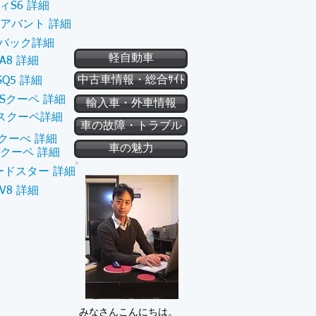
ィS6 詳細
6アバント 詳細
ツバック詳細
軽自動車
A8 詳細
中古車情報・総合ｻｲﾄ
Q5 詳細
RSクーペ 詳細
輸入車・外車情報
ラスクーペ詳細
車の故障・トラブル
クーぺ 詳細
車の魅力
Tクーペ 詳細
ードスター 詳細
V8 詳細
みなさんこんにちは。