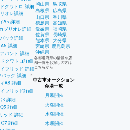
岡山県
鳥取県
ードクワトロ 詳細
島根県
広島県
ブリオレ詳細
山口県
香川県
ィA5 詳細
徳島県
高知県
愛媛県
福岡県
5カブリオレ詳細
佐賀県
長崎県
ツバック詳細
熊本県
大分県
A6 詳細
宮崎県
鹿児島県
沖縄県
6アバント 詳細
各都道府県の情報や店
ードクワトロ詳細
舗一覧をお探しの方は
こちらから
ハイブリッド 詳細
ツバック 詳細
中古車オークション
ィA8 詳細
会場一覧
ハイブリッド詳細
月曜開催
Q3 詳細
火曜開催
Q5 詳細
水曜開催
リッド 詳細
Q7 詳細
木曜開催