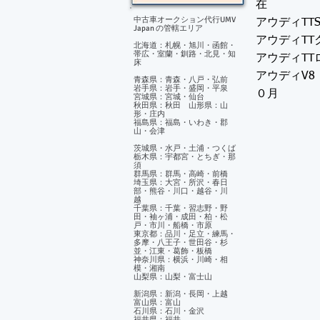
在
中古車オークション代行UMV
アウディTT
Japan の管轄エリア
アウディTT
北海道：札幌・旭川・函館・
帯広・室蘭・釧路・北見・知
アウディTT
床
アウディV8
青森県：青森・八戸・弘前
岩手県：岩手・盛岡・平泉
０月
宮城県：宮城・仙台
秋田県：秋田 山形県：山
形・庄内
福島県：福島・いわき・郡
山・会津
茨城県・水戸・土浦・つくば
栃木県：宇都宮・とちぎ・那
須
群馬県：群馬・高崎・前橋
埼玉県：大宮・所沢・春日
部・熊谷・川口・越谷・川
越
千葉県：千葉・習志野・野
田・袖ヶ浦・成田・柏・松
戸・市川・船橋・市原
東京都：品川・足立・練馬・
多摩・八王子・世田谷・杉
並・江東・葛飾・板橋
神奈川県：横浜・川崎・相
模・湘南
山梨県：山梨・富士山
新潟県：新潟・長岡・上越
富山県：富山
石川県：石川・金沢
福井県：福井