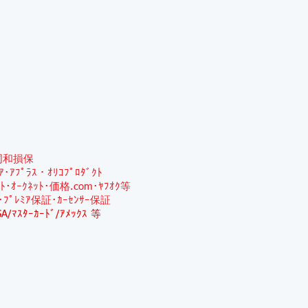
同和損保
ﾐｱ･ｱﾌﾟﾗｽ・ｵﾘｺﾌﾟﾛﾀﾞｸﾄ
ｯﾄ･ｵｰｸﾈｯﾄ･価格.com･ﾔﾌｵｸ等
･ﾌﾟﾚﾐｱ保証･ｶｰｾﾝｻｰ保証
SA/ﾏｽﾀｰｶｰﾄﾞ/ｱﾒｯｸｽ 等