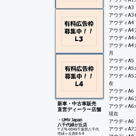
アウディA1
アウディA3
アウディA3
アウディA4
アウディA4
アウディA4
アウディA4カ
月
アウディA5
アウディA5
アウディA5
在
アウディA6
アウディA6
新車・中古車販売
アウディA6
​直営ディーラー店舗
現在
・UMV Japan
アウディA6
八千代緑が
丘店
アウディA7
〒276-0040千葉県八千代
市緑ヶ丘西8-5-9