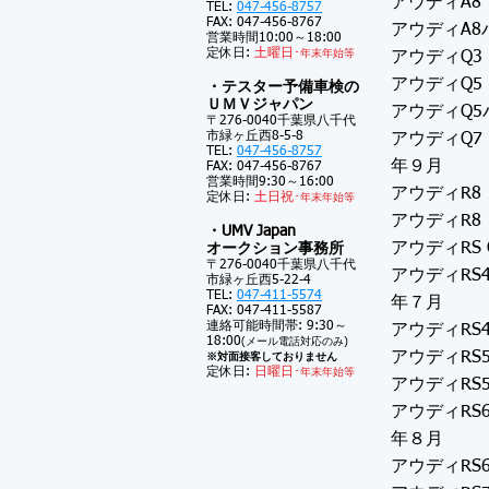
アウディA8
TEL:
047-456-8757
FAX: 047-456-8767
アウディA8
営業時間10:00～18:00
定休日:
土
曜日･
年末年始等
アウディQ3
アウディQ5
・テスター予備車検の
ＵＭＶジャパン
アウディQ5
〒276-0040千葉県八千代
市緑ヶ丘西8-5-8
アウディQ7
TEL:
047-456-8757
年９月
FAX: 047-456-8767
営業時間9:30～16:00
アウディR8
定休日:
土
日祝･
年末年始等
アウディR8
・UMV Japan
アウディRS
オークション事務所
〒276-0040千葉県八千代
アウディRS
市緑ヶ丘西5-22-4
TEL:
047-411-5574
年７月
FAX: 047-411-5587
連絡可能時間帯: 9:30～
アウディRS
18:00
(メール電話対応のみ)
アウディRS
※対面接客しておりません
定休日:
日曜日･
年末年始等
アウディRS
アウディRS
年８月
アウディRS