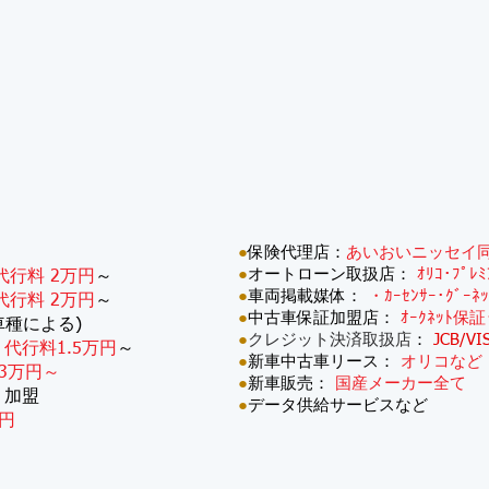
●
保険代理店：
あいおいニッセイ
●
オートローン取扱店：
ｵﾘｺ･ﾌﾟﾚ
代行料 2万円
～
●
車両掲載媒体：
・ｶｰｾﾝｻｰ･ｸﾞｰﾈ
代行料 2万円
～
●
中古車保証加盟店：
ｵｰｸﾈｯﾄ保証
車種による)
●
クレジット決済取扱店
：
JCB/VI
：
代行料1.5万円
～
●
新車中古車リース：
オリコなど
3万円～
●
新車販売：
国産メーカー全て
・加盟
●
データ供給サービスなど
円