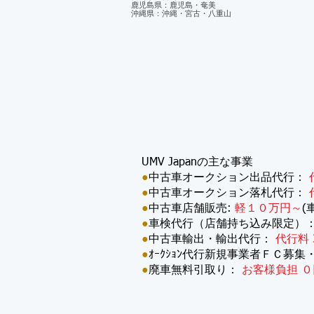
鹿児島県：鹿児島・奄美
沖縄県：沖縄・宮古・八重山
UMV Japanの主な事業
●
中古車オークション出品代行：
●
中古車オークション落札代行：
●
中古車店舗販売:
軽１０万円～
(
●
車検代行（店舗持ち込み限定）
●
中古車輸出・輸出代行：
代行料 
●
ｵｰｸｼｮﾝ代行新規事業者ＦＣ募集
●
廃車無料引取り：
お客様負担 ０