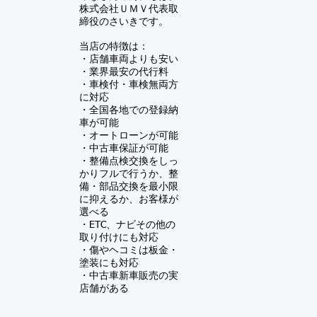
株式会社ＵＭＶ
代表取
締役のさいきです。
当店の特徴は：
・店舗車両よりも安い
・業界最安の代行料
・車検付・車検無両方
に対応
・全国各地での登録納
車が可能
・オートローンが可能
・中古車保証が可能
​・
整備点検交換をしっ
かりフルで行うか、整
備・部品交換を最小限
に抑えるか、お客様が
選べる
・ETC、ナビその他の
取り付けにも対応
・傷やヘコミは板金・
塗装にも対応
​・中古車新車販売の実
店舗がある