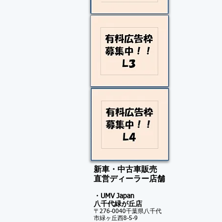
新車・中古車販売
​直営ディーラー店舗
・UMV Japan
八千代緑が
丘店
〒276-0040千葉県八千代
市緑ヶ丘西8-5-9