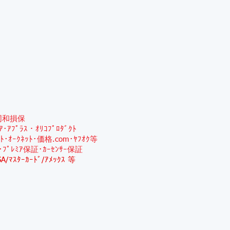
同和損保
ﾐｱ･ｱﾌﾟﾗｽ・ｵﾘｺﾌﾟﾛﾀﾞｸﾄ
ｯﾄ･ｵｰｸﾈｯﾄ･価格.com･ﾔﾌｵｸ等
･ﾌﾟﾚﾐｱ保証･ｶｰｾﾝｻｰ保証
SA/ﾏｽﾀｰｶｰﾄﾞ/ｱﾒｯｸｽ 等