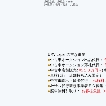
鹿児島県：鹿児島・奄美
沖縄県：沖縄・宮古・八重山
UMV Japanの主な事業
●
中古車オークション出品代行：
●
中古車オークション落札代行：
●
中古車店舗販売:
軽１０万円～
(
●
車検代行（店舗持ち込み限定）
●
中古車輸出・輸出代行：
代行料 
●
ｵｰｸｼｮﾝ代行新規事業者ＦＣ募集
●
廃車無料引取り：
お客様負担 ０