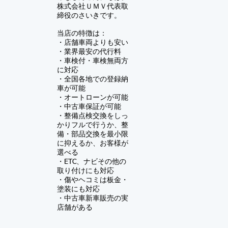
株式会社ＵＭＶ
代表取
締役のさいきです。
当店の特徴は：
・店舗車両よりも安い
・業界最安の代行料
・車検付・車検無両方
に対応
・全国各地での登録納
車が可能
・オートローンが可能
・中古車保証が可能
​・
整備点検交換をしっ
かりフルで行うか、整
備・部品交換を最小限
に抑えるか、お客様が
選べる
・ETC、ナビその他の
取り付けにも対応
・傷やヘコミは板金・
塗装にも対応
​・中古車新車販売の実
店舗がある