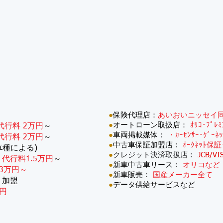
●
保険代理店：
あいおいニッセイ
●
オートローン取扱店：
ｵﾘｺ･ﾌﾟﾚ
代行料 2万円
～
●
車両掲載媒体：
・ｶｰｾﾝｻｰ･ｸﾞｰﾈ
代行料 2万円
～
●
中古車保証加盟店：
ｵｰｸﾈｯﾄ保証
車種による)
●
クレジット決済取扱店
：
JCB/VI
：
代行料1.5万円
～
●
新車中古車リース：
オリコなど
3万円～
●
新車販売：
国産メーカー全て
・加盟
●
データ供給サービスなど
円