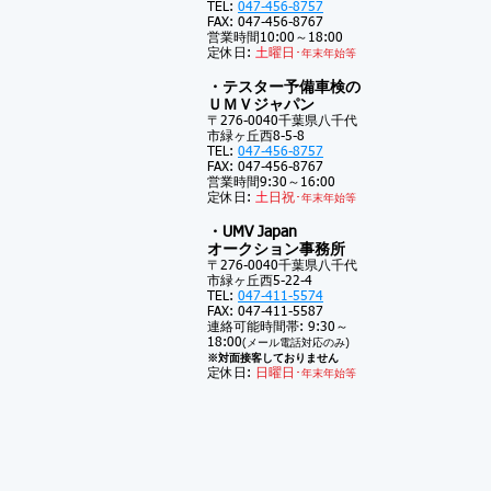
TEL:
047-456-8757
FAX: 047-456-8767
営業時間10:00～18:00
定休日:
土
曜日･
年末年始等
・テスター予備車検の
ＵＭＶジャパン
〒276-0040千葉県八千代
市緑ヶ丘西8-5-8
TEL:
047-456-8757
FAX: 047-456-8767
営業時間9:30～16:00
定休日:
土
日祝･
年末年始等
・UMV Japan
オークション事務所
〒276-0040千葉県八千代
市緑ヶ丘西5-22-4
TEL:
047-411-5574
FAX: 047-411-5587
連絡可能時間帯: 9:30～
18:00
(メール電話対応のみ)
※対面接客しておりません
定休日:
日曜日･
年末年始等