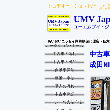
中古車オークション代行
千葉 
縄 全
UMV Jap
ユーエムブイ・ジ
あいおいニッセイ同和損保代理店（任意
オークション･ホーム
中古車
中古車の落札
中古車の出品
成田NI
自動車保険
整備・車検
購入の流れ
中古車保証
ローン・お支払方法