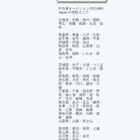
中古車オークション代行UMV
Japan の管轄エリア
北海道：札幌・旭川・函館・
帯広・室蘭・釧路・北見・知
床
青森県：青森・八戸・弘前
岩手県：岩手・盛岡・平泉
宮城県：宮城・仙台
秋田県：秋田 山形県：山
形・庄内
福島県：福島・いわき・郡
山・会津
茨城県・水戸・土浦・つくば
栃木県：宇都宮・とちぎ・那
須
群馬県：群馬・高崎・前橋
埼玉県：大宮・所沢・春日
部・熊谷・川口・越谷・川
越
千葉県：千葉・習志野・野
田・袖ヶ浦・成田・柏・松
戸・市川・船橋・市原
東京都：品川・足立・練馬・
多摩・八王子・世田谷・杉
並・江東・葛飾・板橋
神奈川県：横浜・川崎・相
模・湘南
山梨県：山梨・富士山
新潟県：新潟・長岡・上越
富山県：富山
石川県：石川・金沢
福井県：福井