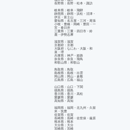
長野県：長野・松本・諏訪
岐阜県：岐阜・飛騨
静岡県：静岡・浜松・沼津・
伊豆・富士山
​愛知県：名古屋・三河・尾張
小牧・豊橋・岡崎・豊田・一
宮・春日井
三重県：三重・四日市・鈴
鹿・伊勢志摩
滋賀県：滋賀
京都府：京都
大阪府：なにわ・大阪・和
泉・堺
兵庫県：神戸・姫路
奈良県：奈良・飛鳥
和歌山県：和歌山
鳥取県：鳥取
島根県：島根・出雲
岡山県：岡山・倉敷
広島県：広島・福山
山口県：山口・下関
徳島県：徳島
香川県：香川・高松
愛媛県：愛媛
​高知県・高知
福岡県：福岡・北九州・久留
米・筑豊
佐賀県：佐賀
長崎県：長崎・佐世保・厳原
熊本県：熊本
大分県：大分
宮崎県：宮崎