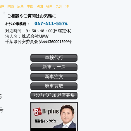
兵庫 関西 広島 中国 四国 福岡 九州 沖
ご相談やご質問はお気軽に
047-411-5574
：
ｵｰｸｼｮﾝ事務所
対応時間 9：30～18：00(日曜定休)
株式会社UMV
​法人名：
千葉県公安委員会 第441360001599号
車検代行
新車リース
新車注文
廃車買取
ﾌﾗﾝﾁｬｲｽﾞ加盟店募集
5
号