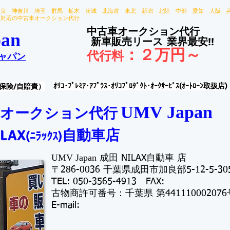
東京 神奈川 埼玉 群馬 栃木 茨城 北海道 東北 新潟 北陸 中部 愛知 大阪 
国対応の中古車オークション代行
中古車オークション代行
an
新車販売リース
業界最安!!
：
２万円～
代行料
ャパン
ｵﾘｺ･ﾌﾟﾚﾐｱ･ｱﾌﾟﾗｽ･ｵﾘｺﾌﾟﾛﾀﾞｸﾄ･ｵｰｸｻｰﾋﾞｽ(ｵｰﾄﾛｰﾝ取扱店)
保険/自賠責）
UMV Japan
オークション代行 ​
LAX
自動車
店
(ﾆﾗｯｸｽ
)
UMV Japan
成田 NILAX自動車
店
​〒286-0036 千葉県成田市加良部5-12-5-30
TE
L: 050-3565-4913 FAX:
古物商許可番号：千葉県 第441110002076
​E-mail: