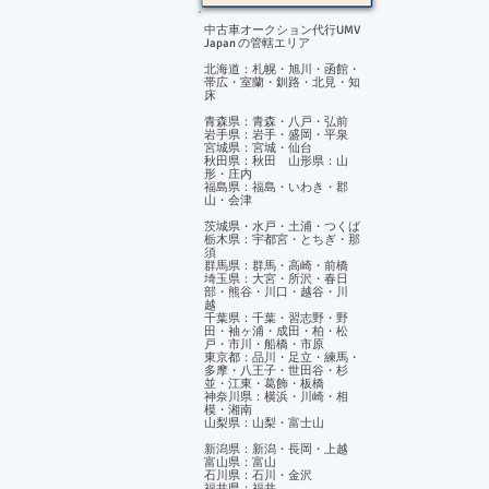
中古車オークション代行UMV
Japan の管轄エリア
北海道：札幌・旭川・函館・
帯広・室蘭・釧路・北見・知
床
青森県：青森・八戸・弘前
岩手県：岩手・盛岡・平泉
宮城県：宮城・仙台
秋田県：秋田 山形県：山
形・庄内
福島県：福島・いわき・郡
山・会津
茨城県・水戸・土浦・つくば
栃木県：宇都宮・とちぎ・那
須
群馬県：群馬・高崎・前橋
埼玉県：大宮・所沢・春日
部・熊谷・川口・越谷・川
越
千葉県：千葉・習志野・野
田・袖ヶ浦・成田・柏・松
戸・市川・船橋・市原
東京都：品川・足立・練馬・
多摩・八王子・世田谷・杉
並・江東・葛飾・板橋
神奈川県：横浜・川崎・相
模・湘南
山梨県：山梨・富士山
新潟県：新潟・長岡・上越
富山県：富山
石川県：石川・金沢
福井県：福井