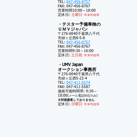
TEL:
047-456-8757
FAX: 047-456-8767
営業時間10:00～18:00
定休日:
土
曜日･
年末年始等
・テスター予備車検の
ＵＭＶジャパン
〒276-0040千葉県八千代
市緑ヶ丘西8-5-8
TEL:
047-456-8757
FAX: 047-456-8767
営業時間9:30～16:00
定休日:
土
日祝･
年末年始等
・UMV Japan
オークション事務所
〒276-0040千葉県八千代
市緑ヶ丘西5-22-4
TEL:
047-411-5574
FAX: 047-411-5587
連絡可能時間帯: 9:30～
18:00
(メール電話対応のみ)
※対面接客しておりません
定休日:
日曜日･
年末年始等