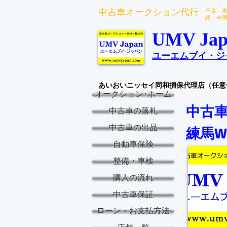
中古車オークション代行
千葉 
縄 全
UMV Jap
ユーエムブイ・ジ
あいおいニッセイ同和損保代理店（任意
オークション･ホーム
中古車
中古車の落札
中古車の出品
練馬W
自動車保険
整備・車検
購入の流れ
中古車保証
ローン・お支払方法