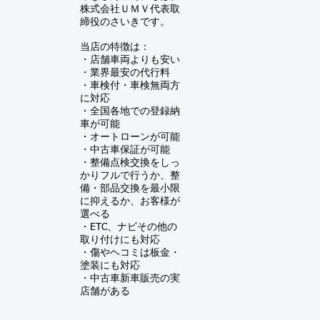
株式会社ＵＭＶ
代表取
締役のさいきです。
当店の特徴は：
・店舗車両よりも安い
・業界最安の代行料
・車検付・車検無両方
に対応
・全国各地での登録納
車が可能
・オートローンが可能
・中古車保証が可能
​・
整備点検交換をしっ
かりフルで行うか、整
備・部品交換を最小限
に抑えるか、お客様が
選べる
・ETC、ナビその他の
取り付けにも対応
・傷やヘコミは板金・
塗装にも対応
​・中古車新車販売の実
店舗がある