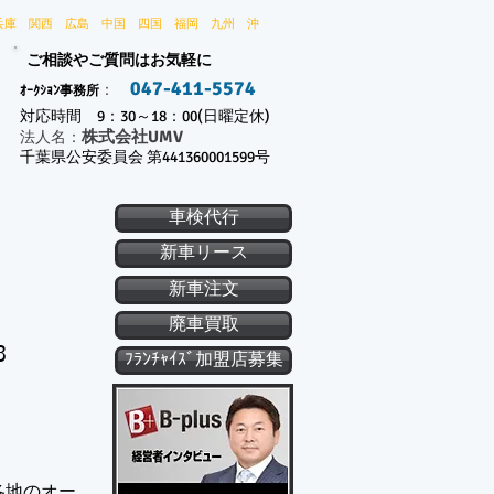
兵庫 関西 広島 中国 四国 福岡 九州 沖
ご相談やご質問はお気軽に
047-411-5574
：
ｵｰｸｼｮﾝ事務所
対応時間 9：30～18：00(日曜定休)
株式会社UMV
​法人名：
千葉県公安委員会 第441360001599号
車検代行
新車リース
新車注文
廃車買取
3
ﾌﾗﾝﾁｬｲｽﾞ加盟店募集
各地のオー