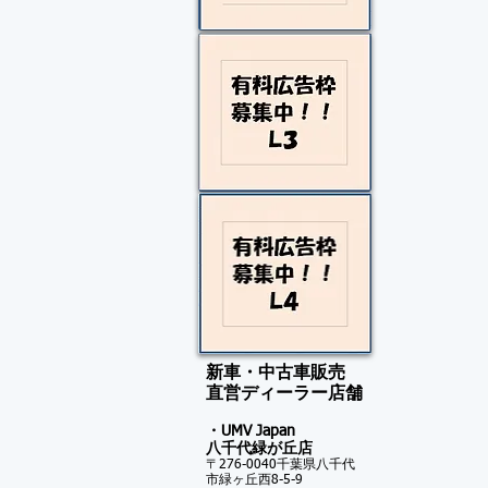
新車・中古車販売
​直営ディーラー店舗
・UMV Japan
八千代緑が
丘店
〒276-0040千葉県八千代
市緑ヶ丘西8-5-9