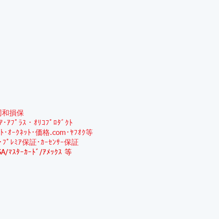
同和損保
ﾐｱ･ｱﾌﾟﾗｽ・ｵﾘｺﾌﾟﾛﾀﾞｸﾄ
ｯﾄ･ｵｰｸﾈｯﾄ･価格.com･ﾔﾌｵｸ等
･ﾌﾟﾚﾐｱ保証･ｶｰｾﾝｻｰ保証
SA/ﾏｽﾀｰｶｰﾄﾞ/ｱﾒｯｸｽ 等