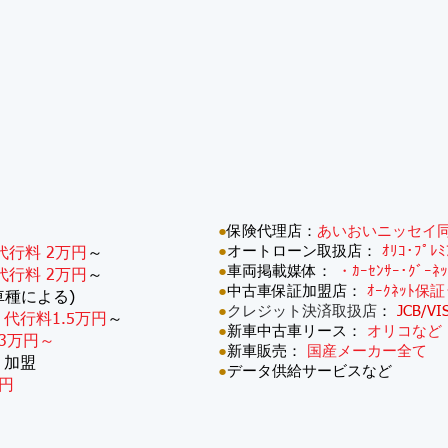
●
保険代理店：
あいおいニッセイ
●
オートローン取扱店：
ｵﾘｺ･ﾌﾟﾚ
代行料 2万円
～
●
車両掲載媒体：
・ｶｰｾﾝｻｰ･ｸﾞｰﾈ
代行料 2万円
～
●
中古車保証加盟店：
ｵｰｸﾈｯﾄ保証
車種による)
●
クレジット決済取扱店
：
JCB/VI
：
代行料1.5万円
～
●
新車中古車リース：
オリコなど
3万円～
●
新車販売：
国産メーカー全て
・加盟
●
データ供給サービスなど
円