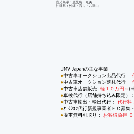
鹿児島県：鹿児島・奄美
沖縄県：沖縄・宮古・八重山
UMV Japanの主な事業
●
中古車オークション出品代行：
●
中古車オークション落札代行：
●
中古車店舗販売:
軽１０万円～
(
●
車検代行（店舗持ち込み限定）
●
中古車輸出・輸出代行：
代行料 
●
ｵｰｸｼｮﾝ代行新規事業者ＦＣ募集
●
廃車無料引取り：
お客様負担 ０