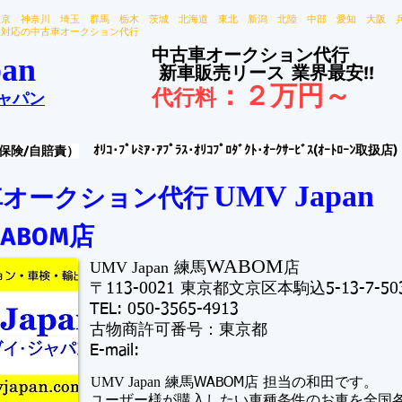
東京 神奈川 埼玉 群馬 栃木 茨城 北海道 東北 新潟 北陸 中部 愛知 大阪 
国対応の中古車オークション代行
中古車オークション代行
an
新車販売リース
業界最安!!
：
２万円～
代行料
ャパン
ｵﾘｺ･ﾌﾟﾚﾐｱ･ｱﾌﾟﾗｽ･ｵﾘｺﾌﾟﾛﾀﾞｸﾄ･ｵｰｸｻｰﾋﾞｽ(ｵｰﾄﾛｰﾝ取扱店)
保険/自賠責）
UMV Japan
オークション代行 ​
ABOM店
WABOM
UMV Japan
練馬
店
​〒113-0021 東京都文京区本駒込5-13-7-50
TE
L: 050-3565-4913
古物商許可番号：東京都
​E-mail:
UMV Japan
練馬WABOM店 担当の和田です。
​ユーザー様が購入したい車種条件のお車を全国