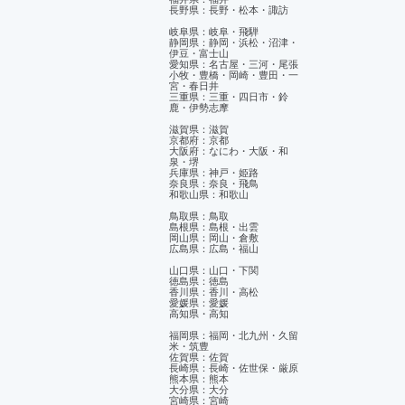
長野県：長野・松本・諏訪
岐阜県：岐阜・飛騨
静岡県：静岡・浜松・沼津・
伊豆・富士山
​愛知県：名古屋・三河・尾張
小牧・豊橋・岡崎・豊田・一
宮・春日井
三重県：三重・四日市・鈴
鹿・伊勢志摩
滋賀県：滋賀
京都府：京都
大阪府：なにわ・大阪・和
泉・堺
兵庫県：神戸・姫路
奈良県：奈良・飛鳥
和歌山県：和歌山
鳥取県：鳥取
島根県：島根・出雲
岡山県：岡山・倉敷
広島県：広島・福山
山口県：山口・下関
徳島県：徳島
香川県：香川・高松
愛媛県：愛媛
​高知県・高知
福岡県：福岡・北九州・久留
米・筑豊
佐賀県：佐賀
長崎県：長崎・佐世保・厳原
熊本県：熊本
大分県：大分
宮崎県：宮崎