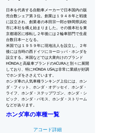
日本を代表する自動車メーカーで日本国内の販
売台数シェア第３位。創業は１９４８年と戦後
に設立され、創業者の本田宗一郎が静岡県浜松
市に本社を構え始まりました。その後本社を東
京都港区に移転し２年後には２輪車部門で生産
台数日本一となる。
米国では１９５９年に現地法人を設立し、２年
後には当時の西ドイツにヨーロッパ・ホンダを
設立する。米国などでは大衆向けのブランド
HONDAと高級車ブランドのACURAと別々に展開
しており、特にHONDA USAは非常に業績が好調
でホンダをささえています。
ホンダ車の人気車種ランキング上位には、ホン
ダ・フィット、ホンダ・オデッセイ、ホンダ・
ライフ、ホンダ・ステップワゴン、ホンダ・シ
ビック、ホンダ・バモス、ホンダ・ストリーム
などがあります。
ホンダ車の車種一覧
アコード詳細