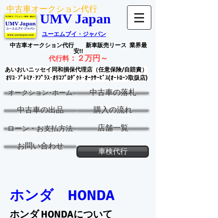
中古車オークション代行
UMV Japan
ユーエムブイ・ジャパン
中古車オークション代行
新車販売リース
業界最
安!!
：
２万円～
代行料
あいおいニッセイ同和損保代理店（任意保険/自賠責）
ｵﾘｺ･ﾌﾟﾚﾐｱ･ｱﾌﾟﾗｽ･ｵﾘｺﾌﾟﾛﾀﾞｸﾄ･ｵｰｸｻｰﾋﾞｽ(ｵｰﾄﾛｰﾝ取扱店)
中古車の落札
オークション･ホーム
中古車の出品
購入の流れ
店舗一覧
ローン・お支払方法
お問い合わせ
車検代行
ホンダ HONDA
ホンダ HONDAについて