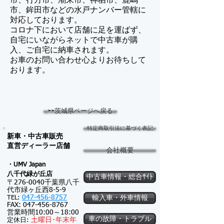
市、行方市、潮来市、神栖市、鹿嶋
市、鉾田市などの水戸ナンバー管轄に
対応しております。
コロナ下において店舗に足を運ばず、
自宅にいながらネットで中古車が購
入、ご自宅に納車されます。
​お車のお問い合わせ心よりお待ちして
おります。
⇦⇦茨城県ページへ戻る
特定商取引法に基づく表記
新車・中古車販売
​直営ディーラー店舗
会社概要
・UMV Japan
八千代緑が
丘店
中古車情報・総合ｻｲﾄ
〒276-0040千葉県八千
代市緑ヶ丘西8-5-9
047-456-8757
TEL:
輸入車・外車情報
FAX:
047-456-8767
営業時間10:00～18:00
車の故障・トラブル
土
曜日･
年末年
定休日: