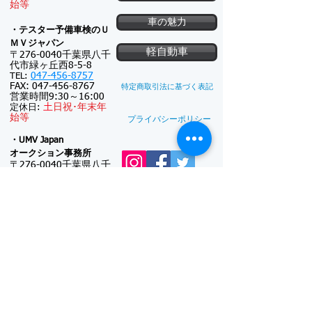
始等
車の魅力
・テスター予備車検のＵ
ＭＶジャパン
軽自動車
〒276-0040千葉県八千
代市緑ヶ丘西8-5-8
047-456-8757
TEL:
FAX:
047-456-8767
特定商取引法に基づく表記
営業時間9:30～16:00
土
日祝･
年末年
定休日:
始等
プライバシーポリシー
・UMV Japan
オークション事務所
〒276-0040千葉県八千
代市緑ヶ丘西5-22-4
047-411-5574
TEL:
FAX:
047-411-5587
新車注文
連絡可能時間帯: 9:30
～18:00
(メール電話対
新車リース
応のみ)
※対面接客しておりま
廃車買取
せん
日曜日･
年末年
定休日:
始等
UMV Japanの主な事業