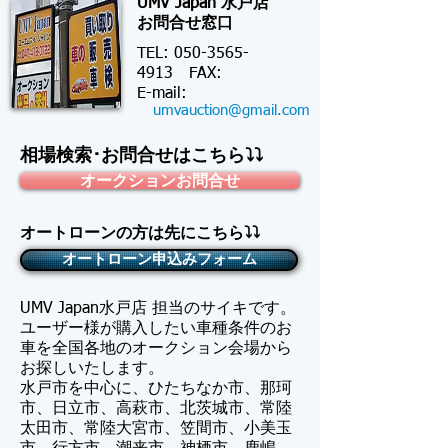
UMV Japan 水戸店
お問合せ窓口
TEL:
050-3565-
4913
FAX:
​E-mail:
umvauction@gmail.com
相場検索･お問合せはこちら⤵⤵
オークションお問合せ
オートローンの方は先にこちら⤵⤵
オートローン申込みフォーム
UMV Japan水戸店 担当のサイキです。
​ユーザー様が購入したい車種条件のお
車を全国各地のオークション会場から
お探しいたします。
水戸市を中心に、ひたちなか市、那珂
市、日立市、高萩市、北茨城市、常陸
太田市、常陸大宮市、笠間市、小美玉