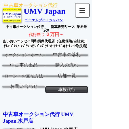
中古車オークション代行
UMV Japan
ユーエムブイ・ジャパン
中古車オークション代行
新車販売リース
業界最
安!!
：
２万円～
代行料
あいおいニッセイ同和損保代理店（任意保険/自賠責）
ｵﾘｺ･ﾌﾟﾚﾐｱ･ｱﾌﾟﾗｽ･ｵﾘｺﾌﾟﾛﾀﾞｸﾄ･ｵｰｸｻｰﾋﾞｽ(ｵｰﾄﾛｰﾝ取扱店)
中古車の落札
オークション･ホーム
中古車の出品
購入の流れ
店舗一覧
ローン・お支払方法
お問い合わせ
車検代行
中古車オークション代行 ​
UMV
水戸
店
Japan