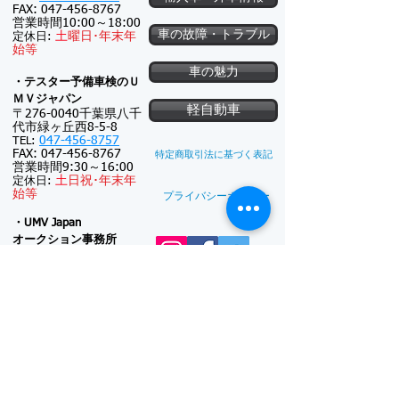
FAX:
047-456-8767
営業時間10:00～18:00
車の故障・トラブル
土
曜日･
年末年
定休日:
始等
車の魅力
・テスター予備車検のＵ
ＭＶジャパン
軽自動車
〒276-0040千葉県八千
代市緑ヶ丘西8-5-8
047-456-8757
TEL:
FAX:
047-456-8767
特定商取引法に基づく表記
営業時間9:30～16:00
土
日祝･
年末年
定休日:
始等
プライバシーポリシー
・UMV Japan
オークション事務所
〒276-0040千葉県八千
代市緑ヶ丘西5-22-4
047-411-5574
TEL:
FAX:
047-411-5587
新車注文
連絡可能時間帯: 9:30
～18:00
(メール電話対
新車リース
応のみ)
※対面接客しておりま
廃車買取
せん
日曜日･
年末年
定休日:
始等