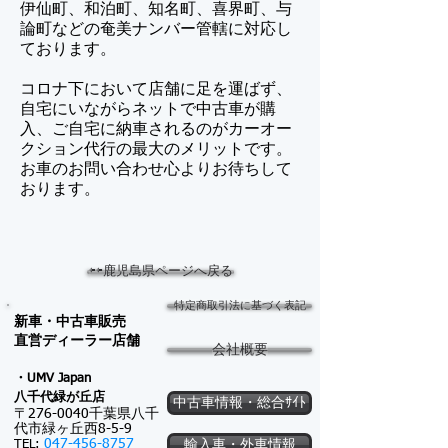
伊仙町、和泊町、知名町、喜界町、与
論町などの奄美ナンバー管轄に対応し
ております。
コロナ下において店舗に足を運ばず、
自宅にいながらネットで中古車が購
入、ご自宅に納車されるのがカーオー
クション代行の最大のメリットです。
​お車のお問い合わせ心よりお待ちして
おります。
⇦⇦鹿児島県ページへ戻る
特定商取引法に基づく表記
新車・中古車販売
​直営ディーラー店舗
会社概要
・UMV Japan
八千代緑が
丘店
中古車情報・総合ｻｲﾄ
〒276-0040千葉県八千
代市緑ヶ丘西8-5-9
047-456-8757
TEL:
輸入車・外車情報