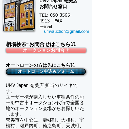
UMV Japan 奄美店
お問合せ窓口
TEL:
050-3565-
4913
FAX:
​E-mail:
umvauction@gmail.com
相場検索･お問合せはこちら⤵⤵
オークションお問合せ
オートローンの方は先にこちら⤵⤵
オートローン申込みフォーム
UMV Japan 奄美店 担当のサイキで
す。
​ユーザー様が購入したい車種条件のお
車を中古車オークション代行で全国各
地のオークション会場からお探しいた
します。
奄美市を中心に、龍郷町、大和村、宇
検村、瀬戸内町、徳之島町、天城町、