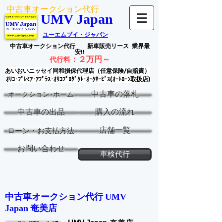
中古車オークション代行
UMV Japan
ユーエムブイ・ジャパン
中古車オークション代行
新車販売リース
業界最
安!!
：
２万円～
代行料
あいおいニッセイ同和損保代理店（任意保険/自賠責）
ｵﾘｺ･ﾌﾟﾚﾐｱ･ｱﾌﾟﾗｽ･ｵﾘｺﾌﾟﾛﾀﾞｸﾄ･ｵｰｸｻｰﾋﾞｽ(ｵｰﾄﾛｰﾝ取扱店)
中古車の落札
オークション･ホーム
中古車の出品
購入の流れ
店舗一覧
ローン・お支払方法
お問い合わせ
車検代行
中古車オークション代行 ​
UMV
奄美
店
Japan