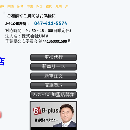
兵庫 関西 広島 中国 四国 福岡 九州 沖
ご相談やご質問はお気軽に
047-411-5574
：
ｵｰｸｼｮﾝ事務所
対応時間 9：30～18：00(日曜定休)
株式会社UMV
​法人名：
千葉県公安委員会 第441360001599号
車検代行
店
新車リース
新車注文
廃車買取
ﾌﾗﾝﾁｬｲｽﾞ加盟店募集