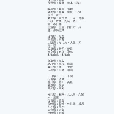
長野県：長野・松本・諏訪
岐阜県：岐阜・飛騨
静岡県：静岡・浜松・沼津・
伊豆・富士山
​愛知県：名古屋・三河・尾張
小牧・豊橋・岡崎・豊田・一
宮・春日井
三重県：三重・四日市・鈴
鹿・伊勢志摩
滋賀県：滋賀
京都府：京都
大阪府：なにわ・大阪・和
泉・堺
兵庫県：神戸・姫路
奈良県：奈良・飛鳥
和歌山県：和歌山
鳥取県：鳥取
島根県：島根・出雲
岡山県：岡山・倉敷
広島県：広島・福山
山口県：山口・下関
徳島県：徳島
香川県：香川・高松
愛媛県：愛媛
​高知県・高知
福岡県：福岡・北九州・久留
米・筑豊
佐賀県：佐賀
長崎県：長崎・佐世保・厳原
熊本県：熊本
大分県：大分
宮崎県：宮崎