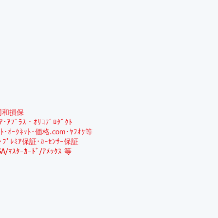
同和損保
ﾐｱ･ｱﾌﾟﾗｽ・ｵﾘｺﾌﾟﾛﾀﾞｸﾄ
ｯﾄ･ｵｰｸﾈｯﾄ･価格.com･ﾔﾌｵｸ等
･ﾌﾟﾚﾐｱ保証･ｶｰｾﾝｻｰ保証
SA/ﾏｽﾀｰｶｰﾄﾞ/ｱﾒｯｸｽ 等