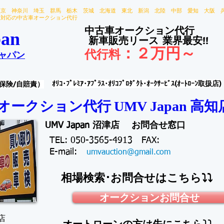
東京 神奈川 埼玉 群馬 栃木 茨城 北海道 東北 新潟 北陸 中部 愛知 大阪 
国対応の中古車オークション代行
中古車オークション代行
an
新車販売リース
業界最安!!
：
２万円～
代行料
ャパン
ｵﾘｺ･ﾌﾟﾚﾐｱ･ｱﾌﾟﾗｽ･ｵﾘｺﾌﾟﾛﾀﾞｸﾄ･ｵｰｸｻｰﾋﾞｽ(ｵｰﾄﾛｰﾝ取扱店)
保険/自賠責）
オークション代行 ​
高知
UMV Japan
UMV Japan 沼津店 お問合せ窓口
TEL: 050-3565-4913 FAX:
​E-mail:
umvauction@gmail.com
相場検索･お問合せはこちら⤵⤵
オークションお問合せ
店