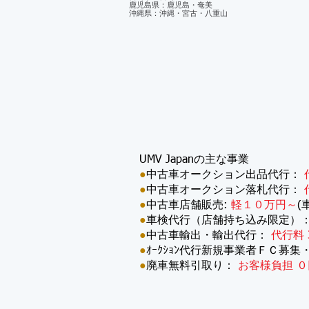
鹿児島県：鹿児島・奄美
沖縄県：沖縄・宮古・八重山
UMV Japanの主な事業
●
中古車オークション出品代行：
●
中古車オークション落札代行：
●
中古車店舗販売:
軽１０万円～
(
●
車検代行（店舗持ち込み限定）
●
中古車輸出・輸出代行：
代行料 
●
ｵｰｸｼｮﾝ代行新規事業者ＦＣ募集
●
廃車無料引取り：
お客様負担 ０