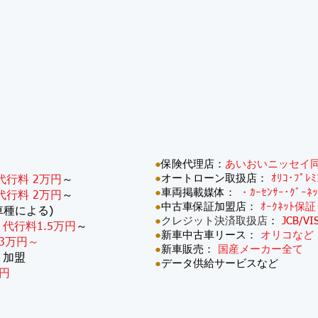
●
保険代理店：
あいおいニッセイ
●
オートローン取扱店：
ｵﾘｺ･ﾌﾟﾚ
代行料 2万円
～
●
車両掲載媒体：
・ｶｰｾﾝｻｰ･ｸﾞｰﾈ
代行料 2万円
～
●
中古車保証加盟店：
ｵｰｸﾈｯﾄ保証
車種による)
●
クレジット決済取扱店
：
JCB/VI
：
代行料1.5万円
～
●
新車中古車リース：
オリコなど
3万円～
●
新車販売：
国産メーカー全て
・加盟
●
データ供給サービスなど
円