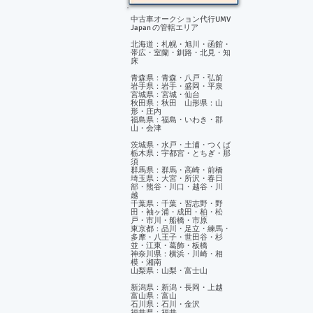
中古車オークション代行UMV
Japan の管轄エリア
北海道：札幌・旭川・函館・
帯広・室蘭・釧路・北見・知
床
青森県：青森・八戸・弘前
岩手県：岩手・盛岡・平泉
宮城県：宮城・仙台
秋田県：秋田 山形県：山
形・庄内
福島県：福島・いわき・郡
山・会津
茨城県・水戸・土浦・つくば
栃木県：宇都宮・とちぎ・那
須
群馬県：群馬・高崎・前橋
埼玉県：大宮・所沢・春日
部・熊谷・川口・越谷・川
越
千葉県：千葉・習志野・野
田・袖ヶ浦・成田・柏・松
戸・市川・船橋・市原
東京都：品川・足立・練馬・
多摩・八王子・世田谷・杉
並・江東・葛飾・板橋
神奈川県：横浜・川崎・相
模・湘南
山梨県：山梨・富士山
新潟県：新潟・長岡・上越
富山県：富山
石川県：石川・金沢
福井県：福井