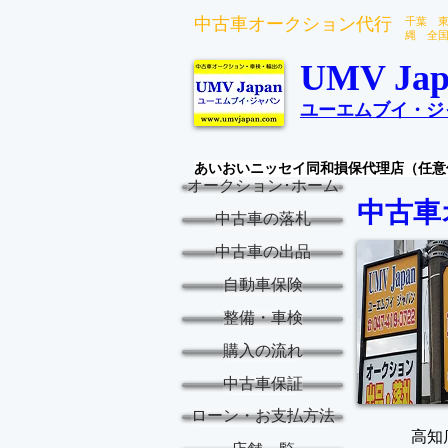
中古車オークション代行
千葉 
縄 全
UMV Jap
ユーエムブイ・ジ
あいおいニッセイ同和損保代理店（任意
オークション･ホーム
中古車
中古車の落札
中古車の出品
自動車保険
整備・車検
購入の流れ
中古車保証
ローン・お支払方法
高知