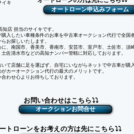
オートローンの方は先にこちら⤵⤵
サイキ
オートローン申込みフォーム
an 高知店 担当のサイキです。
様が購入したい車種条件のお車を中古車オークション代行で全国
からお探しいたします。
心に、南国市、香美市、香南市、安芸市、室戸市、土佐市、須
、土佐清水市などの高知ナンバー管轄に対応しております。
おいて店舗に足を運ばず、自宅にいながらネットで中古車が購
のがカーオークション代行の最大のメリットです。
問い合わせ心よりお待ちしております。
お問い合わせはこちら⤵⤵
オークションお問合せ
ートローンをお考えの方は先にこちら⤵⤵