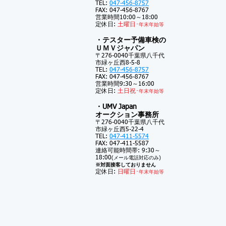
TEL:
047-456-8757
FAX: 047-456-8767
営業時間10:00～18:00
定休日:
土
曜日･
年末年始等
・テスター予備車検の
ＵＭＶジャパン
〒276-0040千葉県八千代
市緑ヶ丘西8-5-8
TEL:
047-456-8757
FAX: 047-456-8767
営業時間9:30～16:00
定休日:
土
日祝･
年末年始等
・UMV Japan
オークション事務所
〒276-0040千葉県八千代
市緑ヶ丘西5-22-4
TEL:
047-411-5574
FAX: 047-411-5587
連絡可能時間帯: 9:30～
18:00
(メール電話対応のみ)
※対面接客しておりません
定休日:
日曜日･
年末年始等