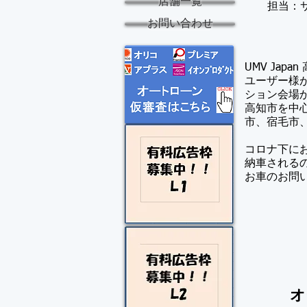
店舗一覧
​担当：
お問い合わせ
UMV Jap
​ユーザー
ション会場
高知市を中
市、宿毛市
コロナ下に
納車される
​お車のお
オ