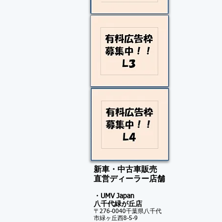
新車・中古車販売
​直営ディーラー店舗
・UMV Japan
八千代緑が
丘店
〒276-0040千葉県八千代
市緑ヶ丘西8-5-9