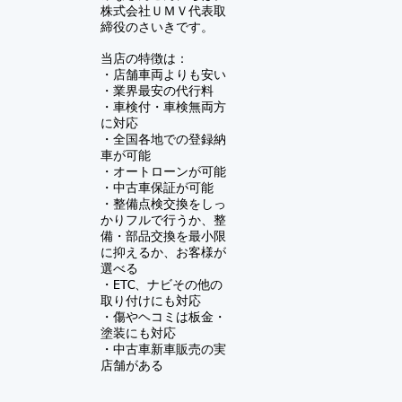
株式会社ＵＭＶ
代表取
締役のさいきです。
当店の特徴は：
・店舗車両よりも安い
・業界最安の代行料
・車検付・車検無両方
に対応
・全国各地での登録納
車が可能
・オートローンが可能
・中古車保証が可能
​・
整備点検交換をしっ
かりフルで行うか、整
備・部品交換を最小限
に抑えるか、お客様が
選べる
・ETC、ナビその他の
取り付けにも対応
・傷やヘコミは板金・
塗装にも対応
​・中古車新車販売の実
店舗がある