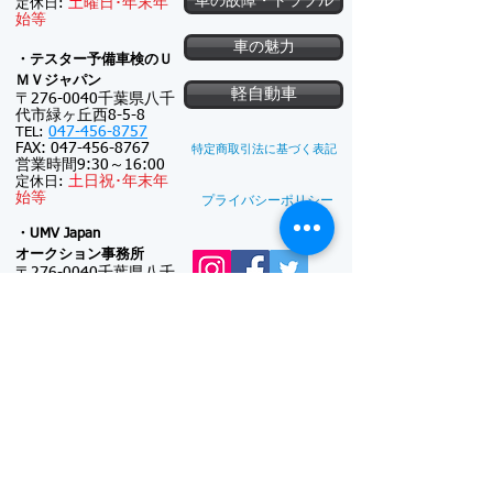
車の故障・トラブル
土
曜日･
年末年
定休日:
始等
車の魅力
・テスター予備車検のＵ
ＭＶジャパン
軽自動車
〒276-0040千葉県八千
代市緑ヶ丘西8-5-8
047-456-8757
TEL:
FAX:
047-456-8767
特定商取引法に基づく表記
営業時間9:30～16:00
土
日祝･
年末年
定休日:
始等
プライバシーポリシー
・UMV Japan
オークション事務所
〒276-0040千葉県八千
代市緑ヶ丘西5-22-4
047-411-5574
TEL:
FAX:
047-411-5587
新車注文
連絡可能時間帯: 9:30
～18:00
(メール電話対
新車リース
応のみ)
※対面接客しておりま
廃車買取
せん
日曜日･
年末年
定休日:
始等
UMV Japanの主な事業