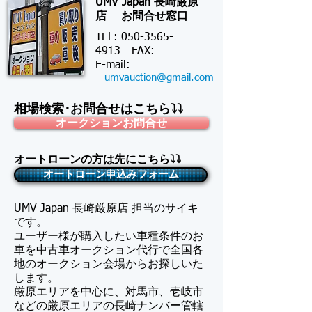
UMV Japan 長崎厳原
店 お問合せ窓口
TEL:
050-3565-
4913
FAX:
​E-mail:
umvauction@gmail.com
相場検索･お問合せはこちら⤵⤵
オークションお問合せ
オートローンの方は先にこちら⤵⤵
オートローン申込みフォーム
UMV Japan 長崎厳原店 担当のサイキ
です。
​ユーザー様が購入したい車種条件のお
車を中古車オークション代行で全国各
地のオークション会場からお探しいた
します。
厳原エリアを中心に、対馬市、壱岐市
などの厳原エリアの長崎ナンバー管轄