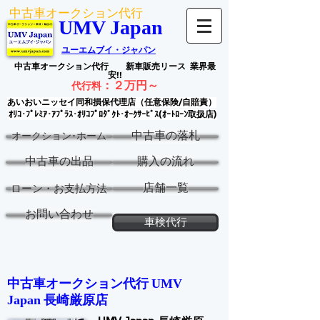
中古車オークション代行
UMV Japan
ユーエムブイ・ジャパン
中古車オークション代行
新車販売リース
業界最
安!!
：
２万円～
代行料
あいおいニッセイ同和損保代理店（任意保険/自賠責）
ｵﾘｺ･ﾌﾟﾚﾐｱ･ｱﾌﾟﾗｽ･ｵﾘｺﾌﾟﾛﾀﾞｸﾄ･ｵｰｸｻｰﾋﾞｽ(ｵｰﾄﾛｰﾝ取扱店)
中古車の落札
オークション･ホーム
中古車の出品
購入の流れ
店舗一覧
ローン・お支払方法
お問い合わせ
車検代行
中古車オークション代行 ​
UMV
長崎厳原
店
Japan