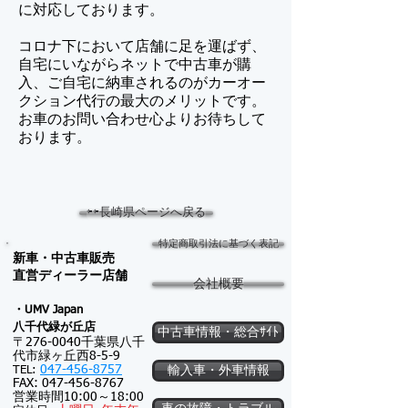
に対応しております。
コロナ下において店舗に足を運ばず、
自宅にいながらネットで中古車が購
入、ご自宅に納車されるのがカーオー
クション代行の最大のメリットです。
​お車のお問い合わせ心よりお待ちして
おります。
⇦⇦長崎県ページへ戻る
特定商取引法に基づく表記
新車・中古車販売
​直営ディーラー店舗
会社概要
・UMV Japan
八千代緑が
丘店
中古車情報・総合ｻｲﾄ
〒276-0040千葉県八千
代市緑ヶ丘西8-5-9
047-456-8757
TEL:
輸入車・外車情報
FAX:
047-456-8767
営業時間10:00～18:00