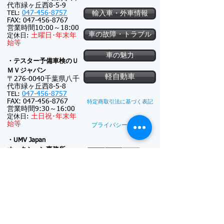
代市緑ヶ丘西8-5-9
047-456-8757
TEL:
輸入車・外車情報
FAX:
047-456-8767
営業時間10:00～18:00
車の故障・トラブル
土
曜日･
年末年
定休日:
始等
車の魅力
・テスター予備車検のＵ
ＭＶジャパン
軽自動車
〒276-0040千葉県八千
代市緑ヶ丘西8-5-8
047-456-8757
TEL:
FAX:
047-456-8767
特定商取引法に基づく表記
営業時間9:30～16:00
土
日祝･
年末年
定休日:
始等
プライバシーポリシー
・UMV Japan
オークション事務所
〒276-0040千葉県八千
代市緑ヶ丘西5-22-4
047-411-5574
TEL:
FAX:
047-411-5587
新車注文
連絡可能時間帯: 9:30
～18:00
(メール電話対
新車リース
応のみ)
※対面接客しておりま
廃車買取
せん