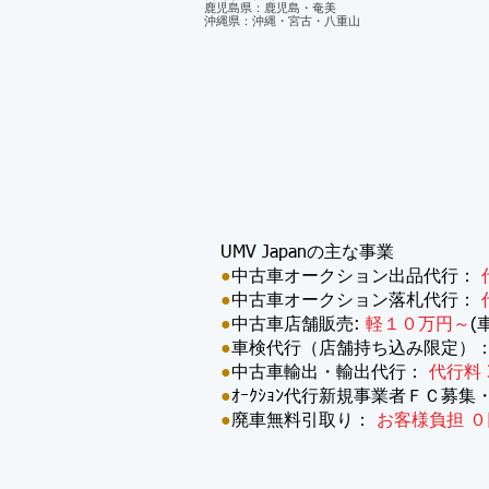
鹿児島県：鹿児島・奄美
沖縄県：沖縄・宮古・八重山
UMV Japanの主な事業
●
中古車オークション出品代行：
●
中古車オークション落札代行：
●
中古車店舗販売:
軽１０万円～
(
●
車検代行（店舗持ち込み限定）
●
中古車輸出・輸出代行：
代行料 
●
ｵｰｸｼｮﾝ代行新規事業者ＦＣ募集
●
廃車無料引取り：
お客様負担 ０