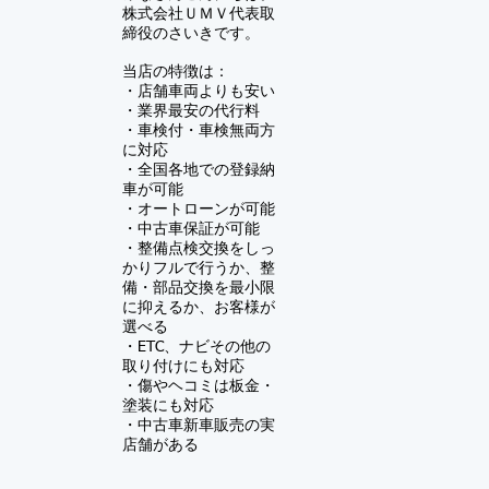
株式会社ＵＭＶ
代表取
締役のさいきです。
当店の特徴は：
・店舗車両よりも安い
・業界最安の代行料
・車検付・車検無両方
に対応
・全国各地での登録納
車が可能
・オートローンが可能
・中古車保証が可能
​・
整備点検交換をしっ
かりフルで行うか、整
備・部品交換を最小限
に抑えるか、お客様が
選べる
・ETC、ナビその他の
取り付けにも対応
・傷やヘコミは板金・
塗装にも対応
​・中古車新車販売の実
店舗がある