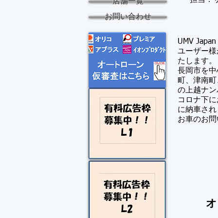
​担当：
店舗一覧
お問い合わせ
UMV Ja
​ユーザー
たします。
長岡市を中
町、津南町
の上越ナン
コロナ下に
に納車され
​お車のお
オ