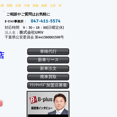
兵庫 関西 広島 中国 四国 福岡 九州 沖
ご相談やご質問はお気軽に
047-411-5574
：
ｵｰｸｼｮﾝ事務所
対応時間 9：30～18：00(日曜定休)
株式会社UMV
​法人名：
千葉県公安委員会 第441360001599号
車検代行
店
新車リース
新車注文
廃車買取
ﾌﾗﾝﾁｬｲｽﾞ加盟店募集