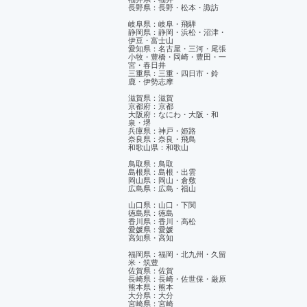
長野県：長野・松本・諏訪
岐阜県：岐阜・飛騨
静岡県：静岡・浜松・沼津・
伊豆・富士山
​愛知県：名古屋・三河・尾張
小牧・豊橋・岡崎・豊田・一
宮・春日井
三重県：三重・四日市・鈴
鹿・伊勢志摩
滋賀県：滋賀
京都府：京都
大阪府：なにわ・大阪・和
泉・堺
兵庫県：神戸・姫路
奈良県：奈良・飛鳥
和歌山県：和歌山
鳥取県：鳥取
島根県：島根・出雲
岡山県：岡山・倉敷
広島県：広島・福山
山口県：山口・下関
徳島県：徳島
香川県：香川・高松
愛媛県：愛媛
​高知県・高知
福岡県：福岡・北九州・久留
米・筑豊
佐賀県：佐賀
長崎県：長崎・佐世保・厳原
熊本県：熊本
大分県：大分
宮崎県：宮崎