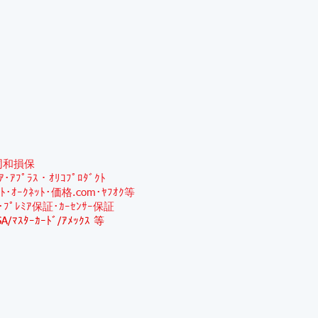
同和損保
ﾐｱ･ｱﾌﾟﾗｽ・ｵﾘｺﾌﾟﾛﾀﾞｸﾄ
ｯﾄ･ｵｰｸﾈｯﾄ･価格.com･ﾔﾌｵｸ等
･ﾌﾟﾚﾐｱ保証･ｶｰｾﾝｻｰ保証
SA/ﾏｽﾀｰｶｰﾄﾞ/ｱﾒｯｸｽ 等