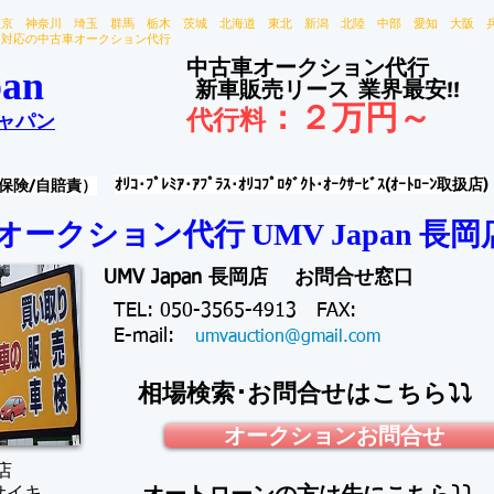
東京 神奈川 埼玉 群馬 栃木 茨城 北海道 東北 新潟 北陸 中部 愛知 大阪 
国対応の中古車オークション代行
中古車オークション代行
an
新車販売リース
業界最安!!
：
２万円～
代行料
ャパン
ｵﾘｺ･ﾌﾟﾚﾐｱ･ｱﾌﾟﾗｽ･ｵﾘｺﾌﾟﾛﾀﾞｸﾄ･ｵｰｸｻｰﾋﾞｽ(ｵｰﾄﾛｰﾝ取扱店)
保険/自賠責）
オークション代行 ​
長岡
UMV Japan
UMV Japan 長岡店 お問合せ窓口
TEL: 050-3565-4913 FAX:
​E-mail:
umvauction@gmail.com
相場検索･お問合せはこちら⤵⤵
オークションお問合せ
店