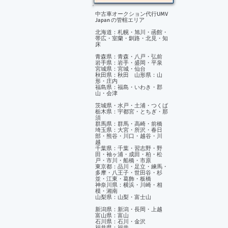
中古車オークション代行UMV
Japan の管轄エリア
北海道：札幌・旭川・函館・
帯広・室蘭・釧路・北見・知
床
青森県：青森・八戸・弘前
岩手県：岩手・盛岡・平泉
宮城県：宮城・仙台
秋田県：秋田 山形県：山
形・庄内
福島県：福島・いわき・郡
山・会津
茨城県・水戸・土浦・つくば
栃木県：宇都宮・とちぎ・那
須
群馬県：群馬・高崎・前橋
埼玉県：大宮・所沢・春日
部・熊谷・川口・越谷・川
越
千葉県：千葉・習志野・野
田・袖ヶ浦・成田・柏・松
戸・市川・船橋・市原
東京都：品川・足立・練馬・
多摩・八王子・世田谷・杉
並・江東・葛飾・板橋
神奈川県：横浜・川崎・相
模・湘南
山梨県：山梨・富士山
新潟県：新潟・長岡・上越
富山県：富山
石川県：石川・金沢
福井県：福井