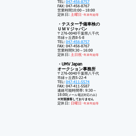
TEL:
047-456-8757
FAX: 047-456-8767
営業時間10:00～18:00
定休日:
土
曜日･
年末年始等
・テスター予備車検の
ＵＭＶジャパン
〒276-0040千葉県八千代
市緑ヶ丘西8-5-8
TEL:
047-456-8757
FAX: 047-456-8767
営業時間9:30～16:00
定休日:
土
日祝･
年末年始等
・UMV Japan
オークション事務所
〒276-0040千葉県八千代
市緑ヶ丘西5-22-4
TEL:
047-411-5574
FAX: 047-411-5587
連絡可能時間帯: 9:30～
18:00
(メール電話対応のみ)
※対面接客しておりません
定休日:
日曜日･
年末年始等