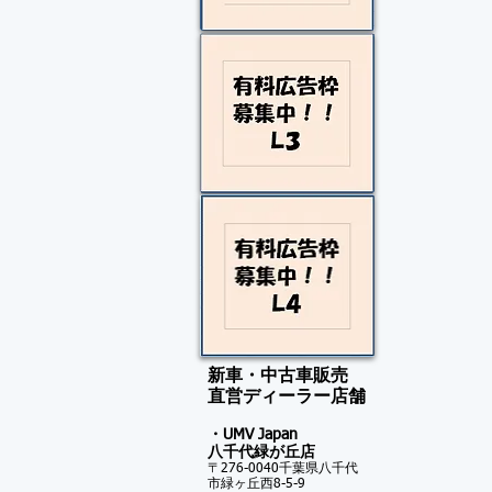
新車・中古車販売
​直営ディーラー店舗
・UMV Japan
八千代緑が
丘店
〒276-0040千葉県八千代
市緑ヶ丘西8-5-9