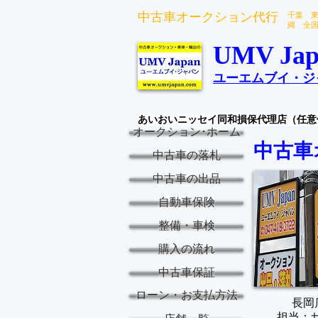
中古車オークション代行
千葉 
縄 全
UMV Jap
ユーエムブイ・ジ
あいおいニッセイ同和損保代理店（任意
オークション･ホーム
中古車
中古車の落札
中古車の出品
自動車保険
整備・車検
購入の流れ
中古車保証
ローン・お支払方法
長岡