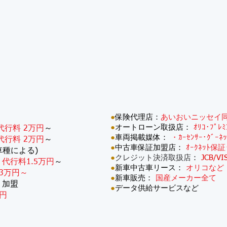
●
保険代理店：
あいおいニッセイ
●
オートローン取扱店：
ｵﾘｺ･ﾌﾟﾚ
代行料 2万円
～
●
車両掲載媒体：
・ｶｰｾﾝｻｰ･ｸﾞｰﾈ
代行料 2万円
～
●
中古車保証加盟店：
ｵｰｸﾈｯﾄ保証
車種による)
●
クレジット決済取扱店
：
JCB/VI
：
代行料1.5万円
～
●
新車中古車リース：
オリコなど
3万円～
●
新車販売：
国産メーカー全て
・加盟
●
データ供給サービスなど
円