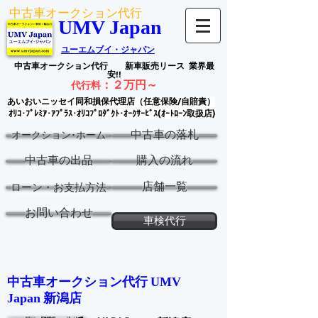
中古車オークション代行
UMV Japan
ユーエムブイ・ジャパン
中古車オークション代行
新車販売リース
業界最
安!!
：
２万円～
代行料
あいおいニッセイ同和損保代理店（任意保険/自賠責）
ｵﾘｺ･ﾌﾟﾚﾐｱ･ｱﾌﾟﾗｽ･ｵﾘｺﾌﾟﾛﾀﾞｸﾄ･ｵｰｸｻｰﾋﾞｽ(ｵｰﾄﾛｰﾝ取扱店)
中古車の落札
オークション･ホーム
中古車の出品
購入の流れ
店舗一覧
ローン・お支払方法
お問い合わせ
車検代行
中古車オークション代行 ​
UMV
新潟
店
Japan