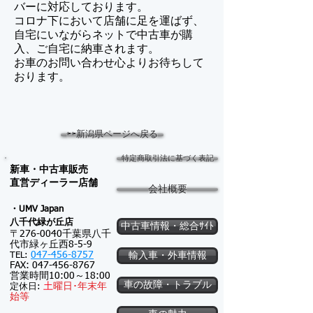
バーに対応しております。
コロナ下において店舗に足を運ばず、
自宅にいながらネットで中古車が購
入、ご自宅に納車されます。
​お車のお問い合わせ心よりお待ちして
おります。
⇦⇦新潟県ページへ戻る
特定商取引法に基づく表記
新車・中古車販売
​直営ディーラー店舗
会社概要
・UMV Japan
八千代緑が
丘店
中古車情報・総合ｻｲﾄ
〒276-0040千葉県八千
代市緑ヶ丘西8-5-9
047-456-8757
TEL:
輸入車・外車情報
FAX:
047-456-8767
営業時間10:00～18:00
車の故障・トラブル
土
曜日･
年末年
定休日:
始等