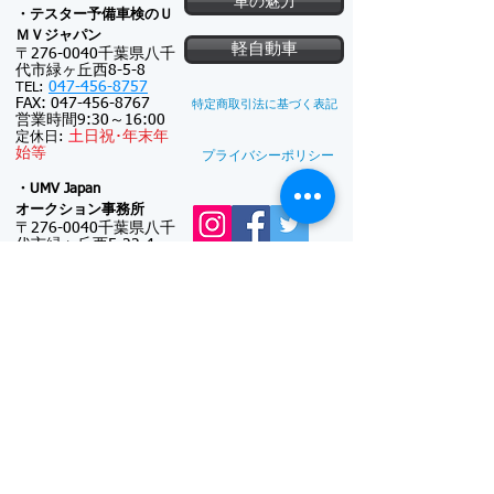
車の魅力
・テスター予備車検のＵ
ＭＶジャパン
軽自動車
〒276-0040千葉県八千
代市緑ヶ丘西8-5-8
047-456-8757
TEL:
FAX:
047-456-8767
特定商取引法に基づく表記
営業時間9:30～16:00
土
日祝･
年末年
定休日:
始等
プライバシーポリシー
・UMV Japan
オークション事務所
〒276-0040千葉県八千
代市緑ヶ丘西5-22-4
047-411-5574
TEL:
FAX:
047-411-5587
新車注文
連絡可能時間帯: 9:30
～18:00
(メール電話対
新車リース
応のみ)
※対面接客しておりま
廃車買取
せん
日曜日･
年末年
定休日:
始等
UMV Japanの主な事業
●
中古車オークション出品代行：
代行料 2万円
～
●
中古車オークション落札代行：
代行料 2万円
～