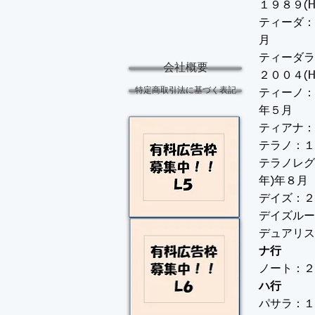
１９８９(
ティーダ：
月
ティーダラ
会社概要
２００４(
特定商取引法に基づく表記
ティーノ：
年５月
ティアナ：
テラノ：１
テラノレグ
年)年８月
デイズ：２
デイズルー
デュアリス
ナ行
ノート：２
ハ行
パサラ：１