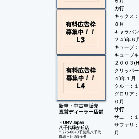
６月
カ行
キックス：
８月
キャラバン
２４)年６
キューブ：
キューブキ
２００３(
クリッパー
４)年１月
クルー：１
グロリア：
０月
新車・中古車販売
サ行
​直営ディーラー店舗
サニー：１
・UMV Japan
サファリ：
八千代緑が
丘店
〒276-0040千葉県八千代
月
市緑ヶ丘西8-5-9