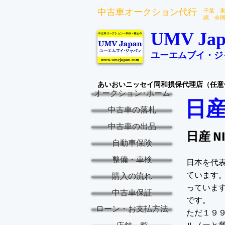
中古車オークション代行
千葉 
縄 全
UMV Jap
ユーエムブイ・ジ
あいおいニッセイ同和損保代理店（任意
オークション･ホーム
日産
中古車の落札
中古車の出品
日産 N
自動車保険
整備・車検
日本を代
ています
購入の流れ
っていま
中古車保証
です。
ローン・お支払方法
ただ１９