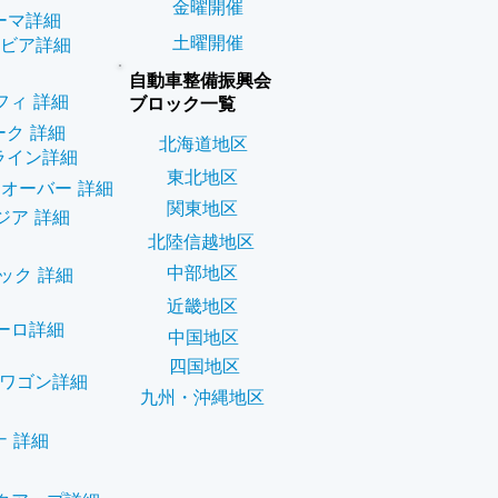
金曜開催
ーマ詳細
土曜開催
ビア詳細
自動車整備振興会
フィ 詳細
ブロック一覧
ーク 詳細
北海道地区
ライン詳細
東北地区
オーバー 詳細
関東地区
ジア 詳細
北陸信越地区
中部地区
ック 詳細
近畿地区
ーロ詳細
中国地区
四国地区
ワゴン詳細
九州・沖縄地区
ナ 詳細