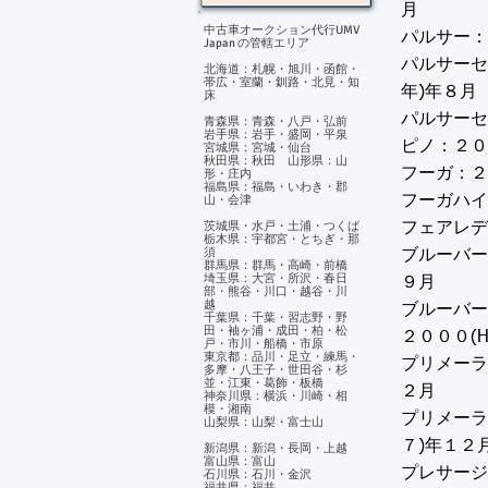
月
中古車オークション代行UMV
パルサー：
Japan の管轄エリア
パルサーセ
北海道：札幌・旭川・函館・
帯広・室蘭・釧路・北見・知
年)年８月
床
パルサーセリエ
青森県：青森・八戸・弘前
岩手県：岩手・盛岡・平泉
ピノ：２０
宮城県：宮城・仙台
秋田県：秋田 山形県：山
フーガ：２
形・庄内
福島県：福島・いわき・郡
山・会津
フーガハイ
茨城県・水戸・土浦・つくば
フェアレデ
栃木県：宇都宮・とちぎ・那
須
ブルーバー
群馬県：群馬・高崎・前橋
埼玉県：大宮・所沢・春日
９月
部・熊谷・川口・越谷・川
越
ブルーバー
千葉県：千葉・習志野・野
田・袖ヶ浦・成田・柏・松
２０００(
戸・市川・船橋・市原
東京都：品川・足立・練馬・
プリメーラ
多摩・八王子・世田谷・杉
並・江東・葛飾・板橋
２月
神奈川県：横浜・川崎・相
模・湘南
プリメーラ
山梨県：山梨・富士山
７)年１２
新潟県：新潟・長岡・上越
富山県：富山
プレサージ
石川県：石川・金沢
福井県：福井