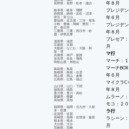
年８月
長野県：長野・松本・諏訪
岐阜県：岐阜・飛騨
プレジデン
静岡県：静岡・浜松・沼津・
伊豆・富士山
年６月
​愛知県：名古屋・三河・尾張
小牧・豊橋・岡崎・豊田・一
プレジデン
宮・春日井
三重県：三重・四日市・鈴
年８月
鹿・伊勢志摩
プレセア：
滋賀県：滋賀
京都府：京都
月
大阪府：なにわ・大阪・和
泉・堺
マ行
兵庫県：神戸・姫路
奈良県：奈良・飛鳥
マーチ：１
和歌山県：和歌山
マーチBO
鳥取県：鳥取
島根県：島根・出雲
年６月
岡山県：岡山・倉敷
広島県：広島・福山
マイクラC
山口県：山口・下関
年８月
徳島県：徳島
香川県：香川・高松
愛媛県：愛媛
ムラーノ：
​高知県・高知
モコ：２０
福岡県：福岡・北九州・久留
米・筑豊
ラ行
佐賀県：佐賀
長崎県：長崎・佐世保・厳原
ラシーン：
熊本県：熊本
大分県：大分
月
宮崎県：宮崎