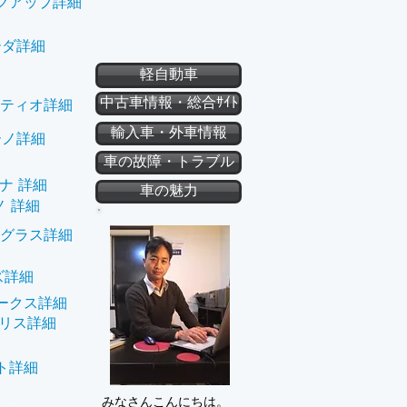
クアップ詳細
ーダ詳細
軽自動車
中古車情報・総合ｻｲﾄ
ティオ詳細
輸入車・外車情報
ーノ詳細
車の故障・トラブル
ナ 詳細
車の魅力
ノ 詳細
グラス詳細
ズ詳細
ークス詳細
リス詳細
ト詳細
みなさんこんにちは。