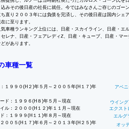
業務提携し、ルノーは当時副社長だったカルロス・ゴーン氏を
り込みその後日産の社長に就任。今ではみなさんご存じのゴー
立ち直り２００３年には負債を完済し、その後日産は国内シェ
現在に至ります。
人気車種ランキング上位には、日産・スカイライン、日産・エ
・セレナ、日産・フェアレディZ、日産・キューブ、日産・マー
などがあります。
の車種一覧
：１９９０(H２)年５月～２００５年(H１７)年
アベニ
ード：１９９６(H８)年５月～現在
ウイング
イル：２０００(H１２)年１１月～現在
エクスト
ド：１９９９(H１１)年８月～現在
エルグ
２００５(H１７)年６月～２０１３年(H２５)年
オッテ