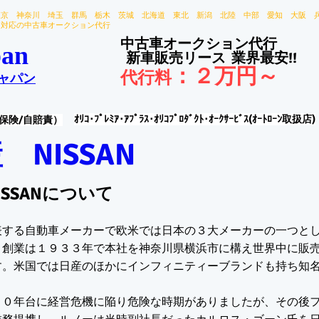
東京 神奈川 埼玉 群馬 栃木 茨城 北海道 東北 新潟 北陸 中部 愛知 大阪 
国対応の中古車オークション代行
中古車オークション代行
an
新車販売リース
業界最安!!
：
２万円～
代行料
ャパン
ｵﾘｺ･ﾌﾟﾚﾐｱ･ｱﾌﾟﾗｽ･ｵﾘｺﾌﾟﾛﾀﾞｸﾄ･ｵｰｸｻｰﾋﾞｽ(ｵｰﾄﾛｰﾝ取扱店)
保険/自賠責）
 NISSAN
ISSANについて
表する自動車メーカーで欧米では日本の３大メーカーの一つと
。創業は１９３３年で本社を神奈川県横浜市に構え世界中に販
す。米国では日産のほかにインフィニティーブランドも持ち知
９０年台に経営危機に陥り危険な時期がありましたが、その後