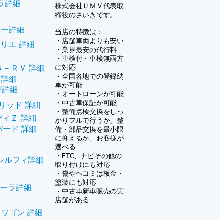
ラ詳細
株式会社ＵＭＶ
代表取
締役のさいきです。
サー詳細
当店の特徴は：
・店舗車両よりも安い
リエ 詳細
・業界最安の代行料
・車検付・車検無両方
に対応
－ＲＶ 詳細
・全国各地での登録納
 詳細
車が可能
ガ詳細
・オートローンが可能
・中古車保証が可能
リッド 詳細
​・
整備点検交換をしっ
ィＺ 詳細
かりフルで行うか、整
バード 詳細
備・部品交換を最小限
に抑えるか、お客様が
選べる
・ETC、ナビその他の
シルフィ詳細
取り付けにも対応
・傷やヘコミは板金・
塗装にも対応
ーラ詳細
​・中古車新車販売の実
店舗がある
ワゴン 詳細