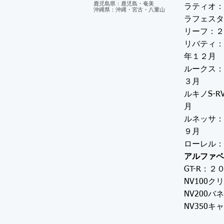
鹿児島県：鹿児島・奄美
ラティオ：
沖縄県：沖縄・宮古・八重山
ラフェスタ
リーフ：２
リバティ：
年１２月
ルークス：
３月
ルキノS-
月
ルネッサ：
９月
ローレル：
アルファベ
GT-R：
NV100
NV200
NV350