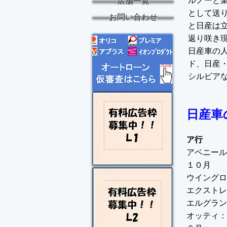
ルノーと
店舗一覧
として送
お問い合わせ
と日産は
返り咲き
日産車の
ド、日産
シルビア
日産車
ア行
アベニール
１０月
ウイングロ
エクストレ
エルグラン
オッティ：