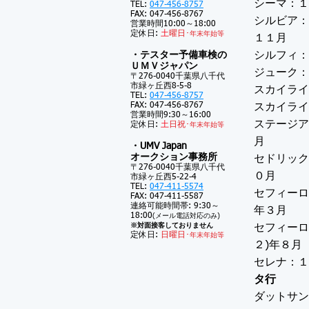
シーマ：１
TEL:
047-456-8757
FAX: 047-456-8767
シルビア：
営業時間10:00～18:00
定休日:
土
曜日･
年末年始等
１１月
・テスター予備車検の
シルフィ：
ＵＭＶジャパン
ジューク：
〒276-0040千葉県八千代
市緑ヶ丘西8-5-8
スカイライ
TEL:
047-456-8757
FAX: 047-456-8767
スカイライ
営業時間9:30～16:00
ステージア
定休日:
土
日祝･
年末年始等
月
・UMV Japan
オークション事務所
セドリック
〒276-0040千葉県八千代
０月
市緑ヶ丘西5-22-4
TEL:
047-411-5574
セフィーロ
FAX: 047-411-5587
連絡可能時間帯: 9:30～
年３月
18:00
(メール電話対応のみ)
※対面接客しておりません
セフィーロ
定休日:
日曜日･
年末年始等
２)年８月
セレナ：１
タ行
ダットサン