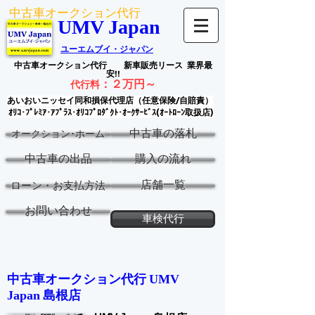
中古車オークション代行
UMV Japan
ユーエムブイ・ジャパン
中古車オークション代行
新車販売リース
業界最
安!!
：
２万円～
代行料
あいおいニッセイ同和損保代理店（任意保険/自賠責）
ｵﾘｺ･ﾌﾟﾚﾐｱ･ｱﾌﾟﾗｽ･ｵﾘｺﾌﾟﾛﾀﾞｸﾄ･ｵｰｸｻｰﾋﾞｽ(ｵｰﾄﾛｰﾝ取扱店)
中古車の落札
オークション･ホーム
中古車の出品
購入の流れ
店舗一覧
ローン・お支払方法
お問い合わせ
車検代行
中古車オークション代行 ​
UMV
島根
店
Japan