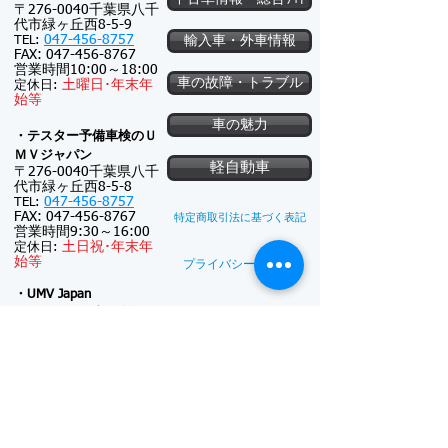
〒276-0040千葉県八千
代市緑ヶ丘西8-5-9
047-456-8757
TEL:
輸入車・外車情報
FAX:
047-456-8767
営業時間10:00～18:00
車の故障・トラブル
土
曜日･
年末年
定休日:
始等
車の魅力
・テスター予備車検のＵ
ＭＶジャパン
軽自動車
〒276-0040千葉県八千
代市緑ヶ丘西8-5-8
047-456-8757
TEL:
FAX:
047-456-8767
特定商取引法に基づく表記
営業時間9:30～16:00
土
日祝･
年末年
定休日:
始等
プライバシーポリシー
・UMV Japan
オークション事務所
〒276-0040千葉県八千
代市緑ヶ丘西5-22-4
047-411-5574
TEL:
FAX:
047-411-5587
新車注文
連絡可能時間帯: 9:30
～18:00
(メール電話対
新車リース
応のみ)
※対面接客しておりま
廃車買取