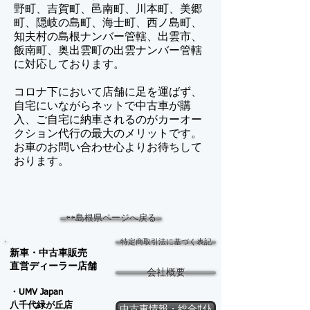
野町、吉賀町、邑南町、川本町、美郷
町、隠岐の島町、海士町、西ノ島町、
知夫村の島根ナンバー管轄、出雲市、
飯南町、奥出雲町の出雲ナンバー管轄
に対応しております。
コロナ下において店舗に足を運ばず、
自宅にいながらネットで中古車が購
入、ご自宅に納車されるのがカーオー
クション代行の最大のメリットです。
​お車のお問い合わせ心よりお待ちして
おります。
⇦⇦島根県ページへ戻る
特定商取引法に基づく表記
新車・中古車販売
​直営ディーラー店舗
会社概要
・UMV Japan
八千代緑が
丘店
中古車情報・総合ｻｲﾄ