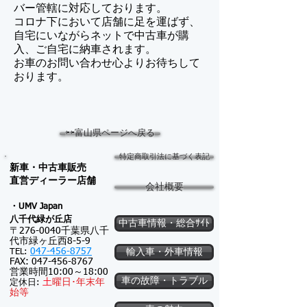
バー管轄に対応しております。
コロナ下において店舗に足を運ばず、
自宅にいながらネットで中古車が購
入、ご自宅に納車されます。
​お車のお問い合わせ心よりお待ちして
おります。
⇦⇦富山県ページへ戻る
特定商取引法に基づく表記
新車・中古車販売
​直営ディーラー店舗
会社概要
・UMV Japan
八千代緑が
丘店
中古車情報・総合ｻｲﾄ
〒276-0040千葉県八千
代市緑ヶ丘西8-5-9
047-456-8757
TEL:
輸入車・外車情報
FAX:
047-456-8767
営業時間10:00～18:00
車の故障・トラブル
土
曜日･
年末年
定休日:
始等