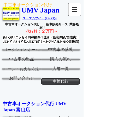
中古車オークション代行
UMV Japan
ユーエムブイ・ジャパン
中古車オークション代行
新車販売リース
業界最
安!!
：
２万円～
代行料
あいおいニッセイ同和損保代理店（任意保険/自賠責）
ｵﾘｺ･ﾌﾟﾚﾐｱ･ｱﾌﾟﾗｽ･ｵﾘｺﾌﾟﾛﾀﾞｸﾄ･ｵｰｸｻｰﾋﾞｽ(ｵｰﾄﾛｰﾝ取扱店)
中古車の落札
オークション･ホーム
中古車の出品
購入の流れ
店舗一覧
ローン・お支払方法
お問い合わせ
車検代行
中古車オークション代行 ​
UMV
富山
店
Japan