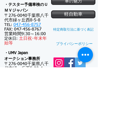
車の魅力
・テスター予備車検のＵ
ＭＶジャパン
軽自動車
〒276-0040千葉県八千
代市緑ヶ丘西8-5-8
047-456-8757
TEL:
FAX:
047-456-8767
特定商取引法に基づく表記
営業時間9:30～16:00
土
日祝･
年末年
定休日:
始等
プライバシーポリシー
・UMV Japan
オークション事務所
〒276-0040千葉県八千
代市緑ヶ丘西5-22-4
047-411-5574
TEL:
FAX:
047-411-5587
新車注文
連絡可能時間帯: 9:30
～18:00
(メール電話対
新車リース
応のみ)
※対面接客しておりま
廃車買取
せん
日曜日･
年末年
定休日:
始等
UMV Japanの主な事業
●
中古車オークション出品代行：
代行料 2万円
～
●
中古車オークション落札代行：
代行料 2万円
～