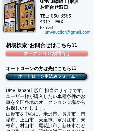
UMV Japan 山形店
お問合せ窓口
TEL:
050-3565-
4913
FAX:
​E-mail:
umvauction@gmail.com
相場検索･お問合せはこちら⤵⤵
オークションお問合せ
オートローンの方は先にこちら⤵⤵
オートローン申込みフォーム
UMV Japan山形店 担当のサイキです。
​ユーザー様が購入したい車種条件のお
車を全国各地のオークション会場から
お探しいたします。
山形市を中心に、米沢市、長井市、南
陽市、上山市、天童市、寒河江市、東
根市、村山市、尾花沢市、新庄市など