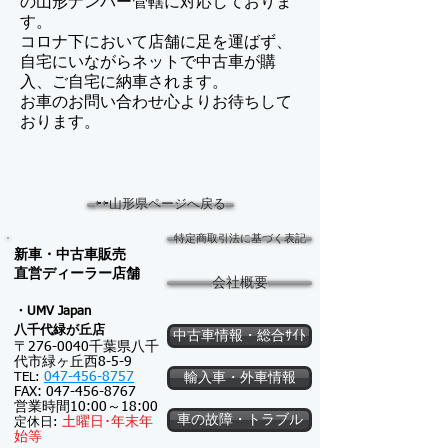
の山形ナンバー管轄に対応しておりま
す。
コロナ下において店舗に足を運ばず、
自宅にいながらネットで中古車が購
入、ご自宅に納車されます。
​お車のお問い合わせ心よりお待ちして
おります。
⇦⇦山形県ページへ戻る
特定商取引法に基づく表記
新車・中古車販売
​直営ディーラー店舗
会社概要
・UMV Japan
八千代緑が
丘店
中古車情報・総合ｻｲﾄ
〒276-0040千葉県八千
代市緑ヶ丘西8-5-9
047-456-8757
TEL:
輸入車・外車情報
FAX:
047-456-8767
営業時間10:00～18:00
車の故障・トラブル
土
曜日･
年末年
定休日:
始等