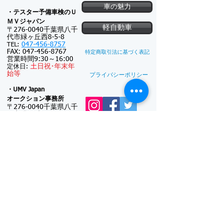
車の魅力
・テスター予備車検のＵ
ＭＶジャパン
軽自動車
〒276-0040千葉県八千
代市緑ヶ丘西8-5-8
047-456-8757
TEL:
FAX:
047-456-8767
特定商取引法に基づく表記
営業時間9:30～16:00
土
日祝･
年末年
定休日:
始等
プライバシーポリシー
・UMV Japan
オークション事務所
〒276-0040千葉県八千
代市緑ヶ丘西5-22-4
047-411-5574
TEL:
FAX:
047-411-5587
新車注文
連絡可能時間帯: 9:30
～18:00
(メール電話対
新車リース
応のみ)
※対面接客しておりま
廃車買取
せん
日曜日･
年末年
定休日:
始等
UMV Japanの主な事業
●
中古車オークション出品代行：
代行料 2万円
～
●
中古車オークション落札代行：
代行料 2万円
～