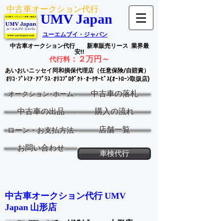
中古車オークション代行
UMV Japan
ユーエムブイ・ジャパン
中古車オークション代行
新車販売リース
業界最
安!!
：
２万円～
代行料
あいおいニッセイ同和損保代理店（任意保険/自賠責）
ｵﾘｺ･ﾌﾟﾚﾐｱ･ｱﾌﾟﾗｽ･ｵﾘｺﾌﾟﾛﾀﾞｸﾄ･ｵｰｸｻｰﾋﾞｽ(ｵｰﾄﾛｰﾝ取扱店)
中古車の落札
オークション･ホーム
中古車の出品
購入の流れ
店舗一覧
ローン・お支払方法
お問い合わせ
車検代行
中古車オークション代行 ​
UMV
山形
店
Japan