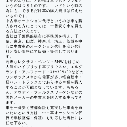
上記のように、どの様な車でもトラブルと
いうのはつきものです。 いざという時の
為にも、できるだけ車の購入費用は抑えた
いものです。
中古車オークション代行というのは車を購
入される方にとっては、一番安く車を買え
る方法といえます。
当社は千葉県船橋市に事務所を構え、千
葉、東京、山梨、神奈川、埼玉、茨城を中
心に中古車のオークション代行を安い代行
料と安い価格にて販売・提供しておりま
す。
高級なレクサス・ベンツ・BMWをはじめ、
人気のハイブリッド車プリウスや、エルグ
ランド・アルファード・ｽﾃｯﾌﾟﾜｺﾞﾝなどの
ワンボックス車から需要が多い軽自動車・
軽バン・トラックまであらゆる車種を購入
することが可能となっています。もちろ
ん、アウディ・フォルクスワーゲンなどの
国外メーカーの中古車を購入する事もでき
ます。
車を一番安く整備保証も充実した車両を買
いたいという方は、中古車オークション代
行で車検整備・保証にも対応した当社にお
任せ下さい。