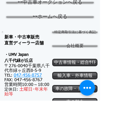
⇦⇦中古車オークションへ戻る
⇦⇦ホームへ戻る
特定商取引法に基づく表記
新車・中古車販売
​直営ディーラー店舗
会社概要
・UMV Japan
八千代緑が
丘店
中古車情報・総合ｻｲﾄ
〒276-0040千葉県八千
代市緑ヶ丘西8-5-9
047-456-8757
TEL:
輸入車・外車情報
FAX:
047-456-8767
営業時間10:00～18:00
車の故障・トラブル
土
曜日･
年末年
定休日:
始等
車の魅力
・テスター予備車検のＵ
ＭＶジャパン
軽自動車
〒276-0040千葉県八千
代市緑ヶ丘西8-5-8
047-456-8757
TEL:
FAX:
047-456-8767
特定商取引法に基づく表記
営業時間9:30～16:00