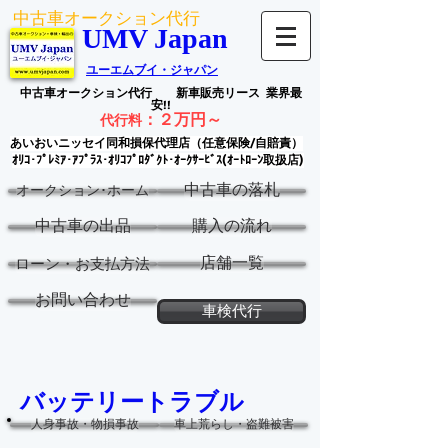
中古車オークション代行
UMV Japan
ユーエムブイ・ジャパン
中古車オークション代行
新車販売リース
業界最
安!!
：
２万円～
代行料
あいおいニッセイ同和損保代理店（任意保険/自賠責）
ｵﾘｺ･ﾌﾟﾚﾐｱ･ｱﾌﾟﾗｽ･ｵﾘｺﾌﾟﾛﾀﾞｸﾄ･ｵｰｸｻｰﾋﾞｽ(ｵｰﾄﾛｰﾝ取扱店)
中古車の落札
オークション･ホーム
中古車の出品
購入の流れ
店舗一覧
ローン・お支払方法
お問い合わせ
車検代行
バッテリートラブル
人身事故・物損事故
車上荒らし・盗難被害