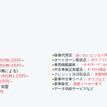
●
保険代理店：
あいおいニッセイ
●
オートローン取扱店：
ｵﾘｺ･ﾌﾟﾚ
代行料 2万円
～
●
車両掲載媒体：
・ｶｰｾﾝｻｰ･ｸﾞｰﾈ
代行料 2万円
～
●
中古車保証加盟店：
ｵｰｸﾈｯﾄ保証
車種による)
●
クレジット決済取扱店
：
JCB/VI
：
代行料1.5万円
～
●
新車中古車リース：
オリコなど
3万円～
●
新車販売：
国産メーカー全て
・加盟
●
データ供給サービスなど
円