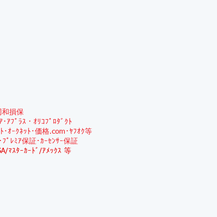
同和損保
ﾐｱ･ｱﾌﾟﾗｽ・ｵﾘｺﾌﾟﾛﾀﾞｸﾄ
ｯﾄ･ｵｰｸﾈｯﾄ･価格.com･ﾔﾌｵｸ等
･ﾌﾟﾚﾐｱ保証･ｶｰｾﾝｻｰ保証
SA/ﾏｽﾀｰｶｰﾄﾞ/ｱﾒｯｸｽ 等