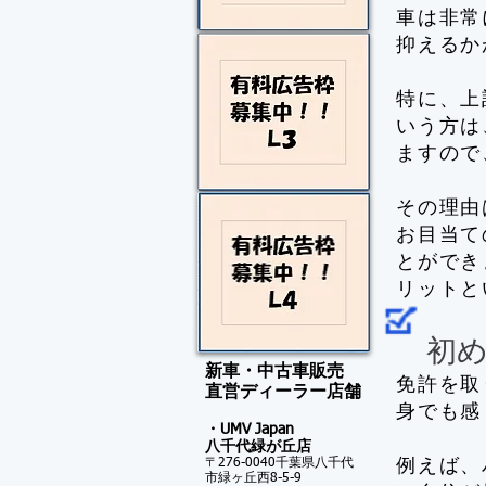
車は非常
抑えるか
特に、上
いう方は
ますので
その理由
お目当て
とができ
リットと
初め
新車・中古車販売
免許を取
​直営ディーラー店舗
身でも感
・UMV Japan
八千代緑が
丘店
〒276-0040千葉県八千代
例えば、
市緑ヶ丘西8-5-9