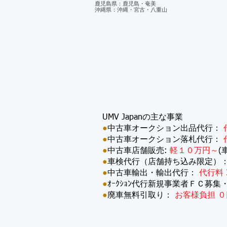
鹿児島県：鹿児島・奄美
沖縄県：沖縄・宮古・八重山
UMV Japanの主な事業
●
中古車オークション出品代行：
●
中古車オークション落札代行：
●
中古車店舗販売:
軽１０万円～
(
●
車検代行（店舗持ち込み限定）
●
中古車輸出・輸出代行：
代行料 
●
ｵｰｸｼｮﾝ代行新規事業者ＦＣ募集
●
廃車無料引取り：
お客様負担 ０