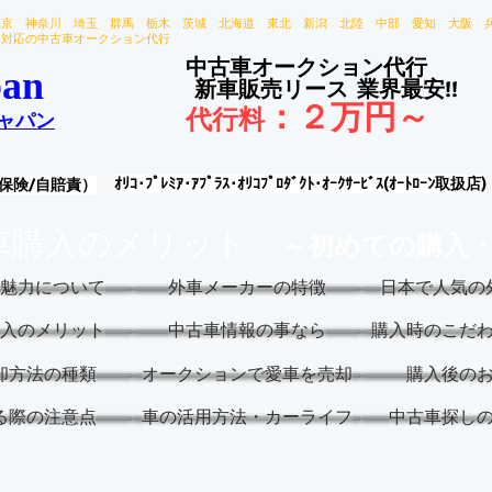
東京 神奈川 埼玉 群馬 栃木 茨城 北海道 東北 新潟 北陸 中部 愛知 大阪 
国対応の中古車オークション代行
中古車オークション代行
an
新車販売リース
業界最安!!
：
２万円～
代行料
ャパン
ｵﾘｺ･ﾌﾟﾚﾐｱ･ｱﾌﾟﾗｽ･ｵﾘｺﾌﾟﾛﾀﾞｸﾄ･ｵｰｸｻｰﾋﾞｽ(ｵｰﾄﾛｰﾝ取扱店)
保険/自賠責）
車購入のメリット
～初めての購入
魅力について
外車メーカーの特徴
日本で人気の
入のメリット
中古車情報の事なら
購入時のこだ
却方法の種類
オークションで愛車を売却
購入後の
る際の注意点
車の活用方法・カーライフ
中古車探し