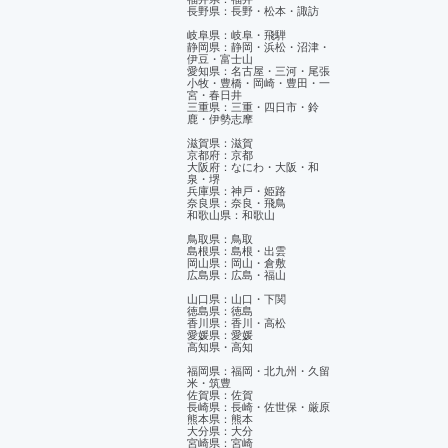
長野県：長野・松本・諏訪
岐阜県：岐阜・飛騨
静岡県：静岡・浜松・沼津・
伊豆・富士山
​愛知県：名古屋・三河・尾張
小牧・豊橋・岡崎・豊田・一
宮・春日井
三重県：三重・四日市・鈴
鹿・伊勢志摩
滋賀県：滋賀
京都府：京都
大阪府：なにわ・大阪・和
泉・堺
兵庫県：神戸・姫路
奈良県：奈良・飛鳥
和歌山県：和歌山
鳥取県：鳥取
島根県：島根・出雲
岡山県：岡山・倉敷
広島県：広島・福山
山口県：山口・下関
徳島県：徳島
香川県：香川・高松
愛媛県：愛媛
​高知県・高知
福岡県：福岡・北九州・久留
米・筑豊
佐賀県：佐賀
長崎県：長崎・佐世保・厳原
熊本県：熊本
大分県：大分
宮崎県：宮崎