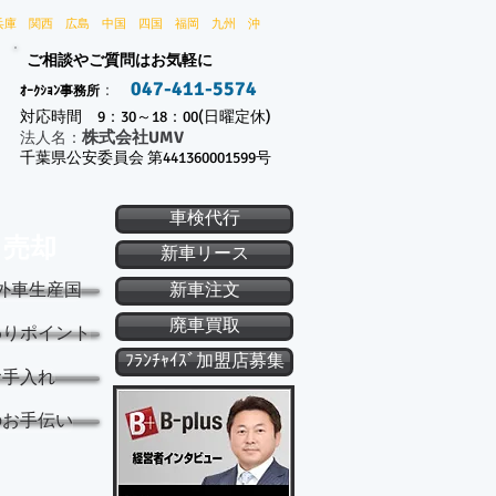
兵庫 関西 広島 中国 四国 福岡 九州 沖
ご相談やご質問はお気軽に
047-411-5574
：
ｵｰｸｼｮﾝ事務所
対応時間 9：30～18：00(日曜定休)
株式会社UMV
​法人名：
千葉県公安委員会 第441360001599号
車検代行
・売却
新車リース
外車生産国
新車注文
廃車買取
わりポイント
ﾌﾗﾝﾁｬｲｽﾞ加盟店募集
お手入れ
のお手伝い