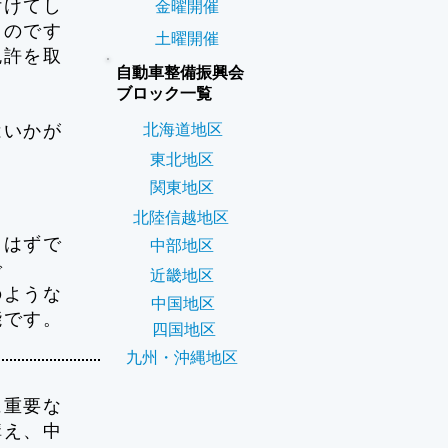
付けてし
金曜開催
ものです
土曜開催
免許を取
自動車整備振興会
ブロック一覧
はいかが
北海道地区
東北地区
関東地区
北陸信越地区
るはずで
中部地区
で
近畿地区
のような
中国地区
能です。
四国地区
九州・沖縄地区
に重要な
構え、中