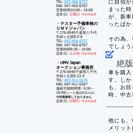
に自信が
TEL:
047-456-8757
FAX: 047-456-8767
まった時
営業時間10:00～18:00
定休日:
土
曜日･
年末年始等
が、新車
・テスター予備車検の
ったばか
ＵＭＶジャパン
〒276-0040千葉県八千代
市緑ヶ丘西8-5-8
その為、
TEL:
047-456-8757
FAX: 047-456-8767
でしょう
営業時間9:30～16:00
定休日:
土
日祝･
年末年始等
絶版
・UMV Japan
オークション事務所
車を購入
〒276-0040千葉県八千代
市緑ヶ丘西5-22-4
す。しか
TEL:
047-411-5574
FAX: 047-411-5587
も、お目
連絡可能時間帯: 9:30～
18:00
(メール電話対応のみ)
時、中古
※対面接客しておりません
定休日:
日曜日･
年末年始等
他にも、
メリット