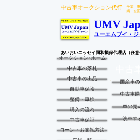
中古車オークション代行
千葉 
縄 全
UMV Jap
ユーエムブイ・ジ
あいおいニッセイ同和損保代理店（任意
オークション･ホーム
中古
中古車の落札
中古車の出品
国産車の
自動車保険
中古車購
整備・車検
車の売
購入の流れ
洗車す
中古車保証
ローン・お支払方法