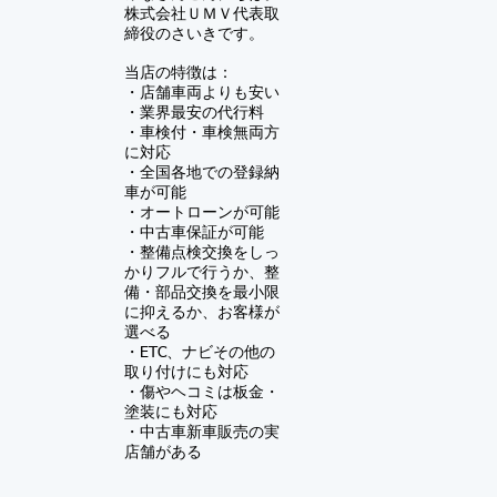
株式会社ＵＭＶ
代表取
締役のさいきです。
当店の特徴は：
・店舗車両よりも安い
・業界最安の代行料
・車検付・車検無両方
に対応
・全国各地での登録納
車が可能
・オートローンが可能
・中古車保証が可能
​・
整備点検交換をしっ
かりフルで行うか、整
備・部品交換を最小限
に抑えるか、お客様が
選べる
・ETC、ナビその他の
取り付けにも対応
・傷やヘコミは板金・
塗装にも対応
​・中古車新車販売の実
店舗がある