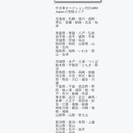
中古車オークション代行UMV
Japan の管轄エリア
北海道：札幌・旭川・函館・
帯広・室蘭・釧路・北見・知
床
青森県：青森・八戸・弘前
岩手県：岩手・盛岡・平泉
宮城県：宮城・仙台
秋田県：秋田 山形県：山
形・庄内
福島県：福島・いわき・郡
山・会津
茨城県・水戸・土浦・つくば
栃木県：宇都宮・とちぎ・那
須
群馬県：群馬・高崎・前橋
埼玉県：大宮・所沢・春日
部・熊谷・川口・越谷・川
越
千葉県：千葉・習志野・野
田・袖ヶ浦・成田・柏・松
戸・市川・船橋・市原
東京都：品川・足立・練馬・
多摩・八王子・世田谷・杉
並・江東・葛飾・板橋
神奈川県：横浜・川崎・相
模・湘南
山梨県：山梨・富士山
新潟県：新潟・長岡・上越
富山県：富山
石川県：石川・金沢
福井県：福井