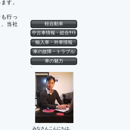
います。
行も行っ
ら、当社
軽自動車
中古車情報・総合ｻｲﾄ
輸入車・外車情報
車の故障・トラブル
車の魅力
みなさんこんにちは。