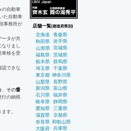
みの自動車
いた自動車
税事務所が
店舗一覧
(都道府県別)
北海道
青森県
データが共
岩手県
秋田県
になりまし
宮城県
山形県
続車検を受
福島県
茨城県
栃木県
群馬県
確認できな
埼玉県
千葉県
東京都
神奈川県
山梨県
長野県
新潟県
富山県
合、その
督
石川県
福井県
発行の納税
岐阜県
静岡県
愛知県
三重県
きます。
滋賀県
京都府
奈良県
和歌山県
兵庫県
大阪府