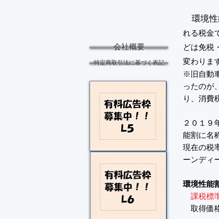
環境性
れる税金
会社概要
どは免税
変わりま
特定商取引法に基づく表記
※旧自動
ったのが
り、消費
２０１９
能割に名
現在の税
ーンディ
環境性能
課税標
取得価