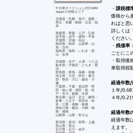
中古車オークション代行UMV
・
課税標
Japan の管轄エリア
価格から
北海道：札幌・旭川・函館・
帯広・室蘭・釧路・北見・知
ればと思
床
詳しくは
青森県：青森・八戸・弘前
岩手県：岩手・盛岡・平泉
ください
宮城県：宮城・仙台
秋田県：秋田 山形県：山
・
残価率
形・庄内
福島県：福島・いわき・郡
ごとにこ
山・会津
・取得価
茨城県・水戸・土浦・つくば
栃木県：宇都宮・とちぎ・那
車取得税
須
群馬県：群馬・高崎・前橋
埼玉県：大宮・所沢・春日
部・熊谷・川口・越谷・川
経過年数/
越
千葉県：千葉・習志野・野
田・袖ヶ浦・成田・柏・松
１年/0.68
戸・市川・船橋・市原
東京都：品川・足立・練馬・
４年/0.21
多摩・八王子・世田谷・杉
並・江東・葛飾・板橋
神奈川県：横浜・川崎・相
模・湘南
経過年数
山梨県：山梨・富士山
経過年数
新潟県：新潟・長岡・上越
富山県：富山
えます。
石川県：石川・金沢
福井県：福井