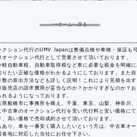
⇦⇦ホームへ戻る
クション代行のUMV Japanは整備点検や車検・保証も
車オークション代行として営業させて頂いております。
や軽自動車税、自動車取得税など車に必要な税金を明確に
知りたい正確な価格がわかるようにしております。また自
年数の算出方法なども詳しく説明！これにより見積を出す
車販売店の請求費用が妥当なのか？かかりすぎなのか？お
られるようになっております。
葉県船橋市に事務所を構え、千葉、東京、山梨、神奈川、
に中古車のオークション代行を安い代行料と安い価格にて
り、高い価格で売却成約させて頂いております。
もあり、車を一番安く購入したいという方は、中古車オー
国各地に対応した当社にお任せ下さい。