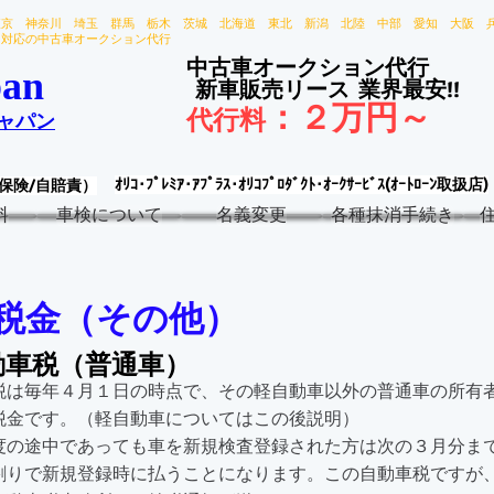
東京 神奈川 埼玉 群馬 栃木 茨城 北海道 東北 新潟 北陸 中部 愛知 大阪 
国対応の中古車オークション代行
中古車オークション代行
an
新車販売リース
業界最安!!
：
２万円～
代行料
ャパン
ｵﾘｺ･ﾌﾟﾚﾐｱ･ｱﾌﾟﾗｽ･ｵﾘｺﾌﾟﾛﾀﾞｸﾄ･ｵｰｸｻｰﾋﾞｽ(ｵｰﾄﾛｰﾝ取扱店)
保険/自賠責）
料
車検について
名義変更
各種抹消手続き
税金（その他）
動車税（普通車）
は毎年４月１日の時点で、その軽自動車以外の普通車の所有
税金です。（軽自動車についてはこの後説明）
度の途中であっても車を新規検査登録された方は次の３月分ま
割りで新規登録時に払うことになります。この自動車税ですが