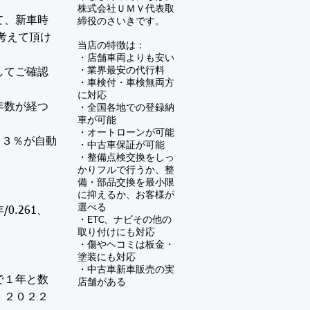
株式会社ＵＭＶ
代表取
て、新車時
締役のさいきです。
考えて頂け
当店の特徴は：
・店舗車両よりも安い
・業界最安の代行料
してご確認
・車検付・車検無両方
に対応
年数が経つ
・全国各地での登録納
車が可能
・オートローンが可能
×３％が自動
・中古車保証が可能
​・
整備点検交換をしっ
かりフルで行うか、整
備・部品交換を最小限
に抑えるか、お客様が
選べる
年/0.261、
・ETC、ナビその他の
取り付けにも対応
・傷やヘコミは板金・
塗装にも対応
​・中古車新車販売の実
で１年と数
店舗がある
、２０２２