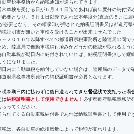
自動車税事務所から納税通知が送られてきます。
常車検を受ける日が５月３１日迄であれば前年度分の納付済
が必要となり、６月１日以降であれば本年度分(直近の５月に届
)が必要となり、その領収印が押された納税証明書又は都道府県
納税証明書が無いと車検を受けることが出来ませんでした。
～２０１６年以降すべての都道府県税事務所と陸運局の間で
ため、陸運局で自動車税納付済みかどうかの確認が取れるよう
為自動車税が期日内に納付されていれば、納税証明書無しで継
ようになりました。
日内に自動車税を納付していない場合は、陸運局のデータで
都道府県税事務所発行の納税証明書が必要となります。
車税を期日内に払わずに後日送られてきた
督促状
で支払った場
え
は
納税証明書として使用できません！
必ず都道府県税事務所
もらってください。
に送られてくる自動車税納付書であれば納税証明書として使用で
車税は、各自動車の総排気量によって税額が変わります。