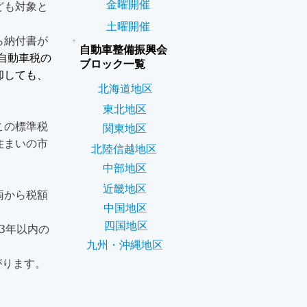
金曜開催
ども対象と
土曜開催
ら納付書が
自動車整備振興会
自動車税の
ブロック一覧
却しても、
北海道地区
東北地区
この標準税
関東地区
住まいの市
北陸信越地区
中部地区
近畿地区
両から税額
中国地区
四国地区
3年以内の
九州・沖縄地区
がります。