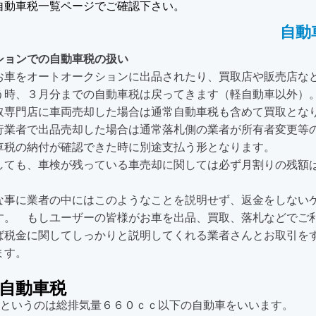
自動車税一覧ページでご確認下さい。
自動
ションでの自動車税の扱い
お車をオートオークションに出品されたり、買取店や販売店な
う時、３月分までの自動車税は戻ってきます（軽自動車以外）
取専門店に車両売却した場合は通常自動車税も含めて買取とな
行業者で出品売却した場合は通常落札側の業者が所有者変更等
車税の納付が確認できた時に別途支払う形となります。
しても、車検が残っている車売却に関しては必ず月割りの残額
す。
な事に業者の中にはこのようなことを説明せず、返金をしない
す。 もしユーザーの皆様がお車を出品、買取、落札などでご
ば税金に関してしっかりと説明してくれる業者さんとお取引を
ます。
自動車税
というのは総排気量６６０ｃｃ以下の自動車をいいます。