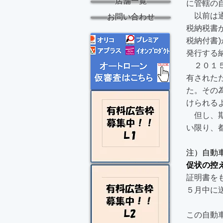
店舗一覧
に管轄の
以前は通
お問い合わせ
税納税書
税納付書
発行する
２０１５
有された
た。その
けられる
但し、期
い限り、
注）自動
促状の控
証明書を
​５月中
この自動