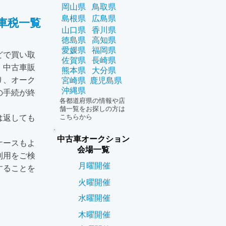
岡山県
鳥取県
島根県
広島県
車税一覧
山口県
香川県
徳島県
高知県
愛媛県
福岡県
どで買い取
佐賀県
長崎県
。中古車販
熊本県
大分県
り、オーク
宮崎県
鹿児島県
沖縄県
の手続が終
各都道府県の情報や店
舗一覧をお探しの方は
こちらから
は返しても
中古車オークション
ケースもよ
会場一覧
利用をご検
月曜開催
することを
火曜開催
水曜開催
木曜開催