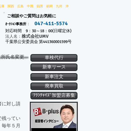
兵庫 関西 広島 中国 四国 福岡 九州 沖
ご相談やご質問はお気軽に
047-411-5574
：
ｵｰｸｼｮﾝ事務所
対応時間 9：30～18：00(日曜定休)
株式会社UMV
​法人名：
千葉県公安委員会 第441360001599号
住所氏名変更
車検代行
新車リース
新車注文
廃車買取
ﾌﾗﾝﾁｬｲｽﾞ加盟店募集
者に対し請
で残ってい
、毎年５月