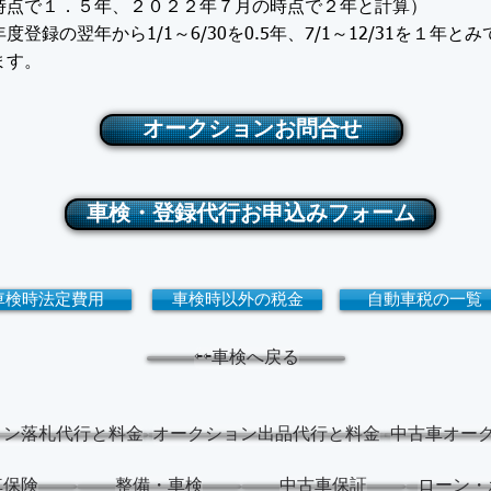
時点で１．５年、２０２２年７月の時点で２年と計算）
度登録の翌年から1/1～6/30を0.5年、7/1～12/31を１年と
ます。
オークションお問合せ
車検・登録代行お申込みフォーム
車検時法定費用
車検時以外の税金
自動車税の一覧
⇦⇦車検へ戻る
ョン落札代行と料金
オークション出品代行と料金
中古車オー
車保険
整備・車検
中古車保証
ローン・