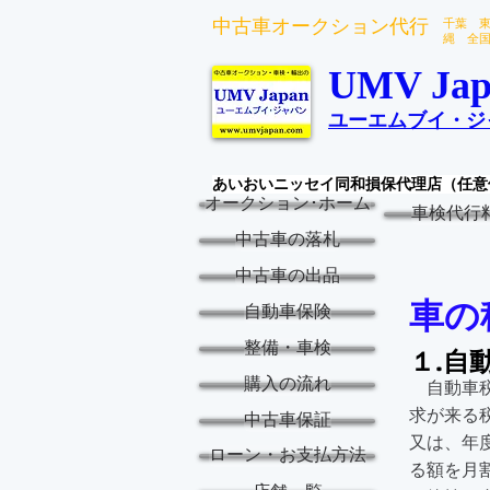
中古車オークション代行
千葉 
縄 全
UMV Jap
ユーエムブイ・ジ
あいおいニッセイ同和損保代理店（任意
オークション･ホーム
車検代行
中古車の落札
中古車の出品
車の
自動車保険
整備・車検
１.自
購入の流れ
自動車税
求が来る
中古車保証
又は、年
ローン・お支払方法
る額を月