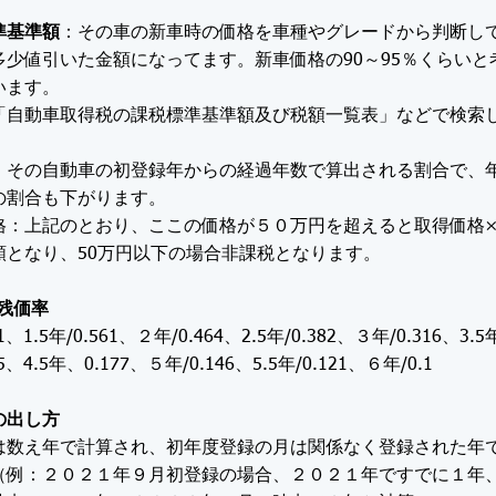
準基準額
：その車の新車時の価格を車種やグレードから判断し
多少値引いた金額になってます。新車価格の90～95％くらいと
います。
「自動車取得税の課税標準基準額及び税額一覧表」などで検索
。
：その自動車の初登録年からの経過年数で算出される割合で、
の割合も下がります。
格：上記のとおり、ここの価格が５０万円を超えると取得価格
額となり、50万円以下の場合非課税となります。
残価率
1、1.5年/0.561、２年/0.464、2.5年/0.382、３年/0.316、3.5
5、4.5年、0.177、５年/0.146、5.5年/0.121、６年/0.1
の出し方
は数え年で計算され、初年度登録の月は関係なく登録された年
（例：２０２１年９月初登録の場合、２０２１年ですでに１年