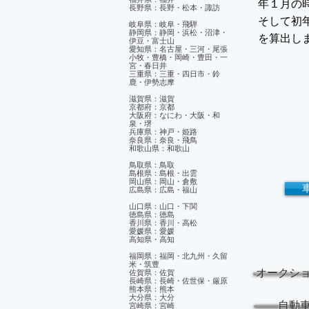
年１月の
長野県：長野・松本・諏訪
そして初年
岐阜県：岐阜・飛騨
静岡県：静岡・浜松・沼津・
を算出し
伊豆・富士山
​愛知県：名古屋・三河・尾張
小牧・豊橋・岡崎・豊田・一
宮・春日井
三重県：三重・四日市・鈴
鹿・伊勢志摩
滋賀県：滋賀
京都府：京都
大阪府：なにわ・大阪・和
泉・堺
兵庫県：神戸・姫路
奈良県：奈良・飛鳥
和歌山県：和歌山
鳥取県：鳥取
島根県：島根・出雲
岡山県：岡山・倉敷
広島県：広島・福山
山口県：山口・下関
徳島県：徳島
香川県：香川・高松
愛媛県：愛媛
​高知県・高知
福岡県：福岡・北九州・久留
米・筑豊
オークシ
佐賀県：佐賀
長崎県：長崎・佐世保・厳原
熊本県：熊本
大分県：大分
自動
宮崎県：宮崎