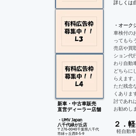
詳しくは
・オーク
車検付の
ってもら
売店や買
ション代
わり自動
どちらに
らえま
ただ残念
くありま
討であれ
新車・中古車販売
お勧めし
​直営ディーラー店舗
・UMV Japan
２．軽
八千代緑が
丘店
〒276-0040千葉県八千代
軽自動車
市緑ヶ丘西8-5-9