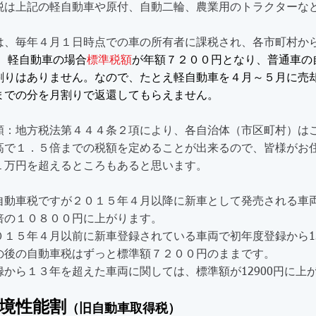
税は上記の軽自動車や原付、自動二輪、農業用のトラクターな
す。
は、毎年４月１日時点での車の所有者に課税され、各市町村か
。
軽自動車の場合
標準税額
が年額７２００円となり、普通車の
割りはありません。なので、たとえ軽自動車を４月～５月に売
までの分を月割りで返還してもらえません。
額：地方税法第４４４条２項により、各自治体（市区町村）は
高で１．５倍までの税額を定めることが出来るので、皆様がお
１万円を超えるところもあると思います。
自動車税ですが２０１５年４月以降に新車として発売される車
倍の１０８００円に上がります。
０１５年４月以前に新車登録されている車両で初年度登録から1
の後の自動車税はずっと標準額７２００円のままです。
録から１３年を超えた車両に関しては、標準額が12900円に上
境性能割
（旧自動車取得税）