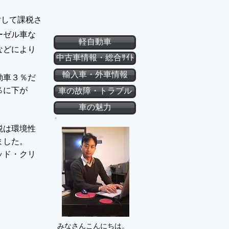
対して課税さ
ーゼル車な
軽自動車
などにより
中古車情報・総合ｻｲﾄ
輸入車・外車情報
動車３％だ
％に下が
車の故障・トラブル
。
車の魅力
税は環境性
ました。
ッド・クリ
みなさんこんにちは。