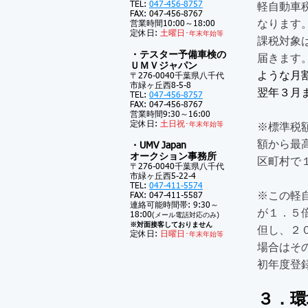
TEL:
047-456-8757
軽自動車
FAX: 047-456-8767
なりま
営業時間10:00～18:00
定休日:
土
曜日･
年末年始等
課税対象
・テスター予備車検の
届きます
ＵＭＶジャパン
ような月
〒276-0040千葉県八千代
市緑ヶ丘西8-5-8
翌年３月
TEL:
047-456-8757
FAX: 047-456-8767
営業時間9:30～16:00
定休日:
土
日祝･
年末年始等
※標準税
額から最
・UMV Japan
オークション事務所
区町村で
〒276-0040千葉県八千代
市緑ヶ丘西5-22-4
TEL:
047-411-5574
※この軽
FAX: 047-411-5587
連絡可能時間帯: 9:30～
が１．５
18:00
(メール電話対応のみ)
※対面接客しておりません
但し、２
定休日:
日曜日･
年末年始等
場合はそ
​初年度登
３．環