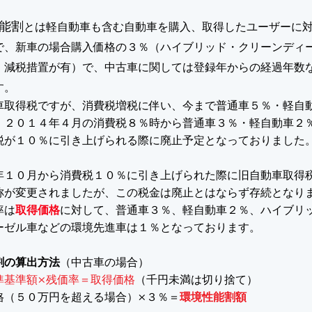
能割
とは軽自動車も含む自動車を購入、取得したユーザーに
で、新車の場合購入価格の３％（ハイブリッド・クリーンディ
・減税措置が有）で、中古車に関しては登録年からの経過年数
す。
車取得税ですが、消費税増税に伴い、今まで普通車５％・軽自
、２０１４年４月の消費税８％時から普通車３％・軽自動車２
税が１０％に引き上げられる際に廃止予定となっておりました
年１０月から消費税１０％に引き上げられた際に旧自動車取得
称が変更されましたが、この税金は廃止とはならず存続となり
率は
取得価格
に対して、普通車３％、軽自動車２％、ハイブリ
ーゼル車などの環境先進車は１％となっております。
割の算出方法
（中古車の場合）
準基準額×残価率＝取得価格
（千円未満は切り捨て）
格（５０万円を超える場合）×３％＝
環境性能割額