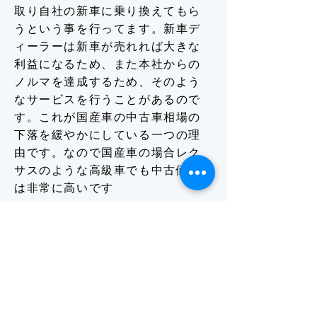
取り自社の新車に乗り換えてもら
うという事を行ってます。新車デ
ィーラーは新車が売れれば大きな
利益になるため、また本社からの
ノルマを達成するため、そのよう
なサービスを行うことがあるので
す。これが国産車の中古車相場の
下落を緩やかにしている一つの理
由です。なので国産車の場合レク
サスのような高級車でも中古価格
は非常に高いです
さらに“車のメンテナンス”にも書か
れているように、国産メーカーは
日本のユーザーの意識・傾向をよ
く理解して設計・生産しているの
で、壊れにくいうえに交換部品等
のコストは安く済むという点が需