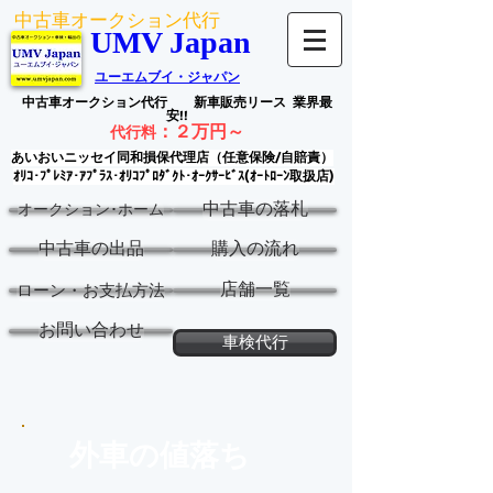
中古車オークション代行
UMV Japan
ユーエムブイ・ジャパン
中古車オークション代行
新車販売リース
業界最
安!!
：
２万円～
代行料
あいおいニッセイ同和損保代理店（任意保険/自賠責）
ｵﾘｺ･ﾌﾟﾚﾐｱ･ｱﾌﾟﾗｽ･ｵﾘｺﾌﾟﾛﾀﾞｸﾄ･ｵｰｸｻｰﾋﾞｽ(ｵｰﾄﾛｰﾝ取扱店)
中古車の落札
オークション･ホーム
中古車の出品
購入の流れ
店舗一覧
ローン・お支払方法
お問い合わせ
車検代行
外車の値落ち