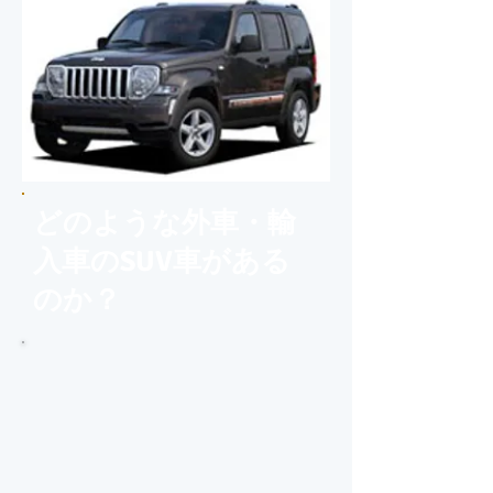
どのような外車・輸
入車のSUV車がある
のか？