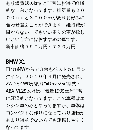
あり燃費18.6km/lと非常にお得で経済
的な一台となってます。排気量も２０
００ｃｃと３０００㏄がありお好みに
合わせ選ぶことができます。維持費が
掛からない、でもいい走りの車が欲し
いという方にはおすすめの車です。
新車価格５５０万円～７２０万円
BMW X1
再びBMWからで３台もベスト５にラン
クイン。２０１０年４月に発売され、
2WDと4WDがあり“xDrive25i”型式：
ABA-VL25以外は排気量1995ccと非常
に経済的となってます。この車種はエ
ンジン車のみとなってますが、車体は
コンパクトな作りになっており運転が
あまり得意でない方でも運転しやすく
なってます。