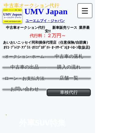
中古車オークション代行
UMV Japan
ユーエムブイ・ジャパン
中古車オークション代行
新車販売リース
業界最
安!!
：
２万円～
代行料
あいおいニッセイ同和損保代理店（任意保険/自賠責）
ｵﾘｺ･ﾌﾟﾚﾐｱ･ｱﾌﾟﾗｽ･ｵﾘｺﾌﾟﾛﾀﾞｸﾄ･ｵｰｸｻｰﾋﾞｽ(ｵｰﾄﾛｰﾝ取扱店)
中古車の落札
オークション･ホーム
中古車の出品
購入の流れ
店舗一覧
ローン・お支払方法
お問い合わせ
車検代行
外車SUV特集