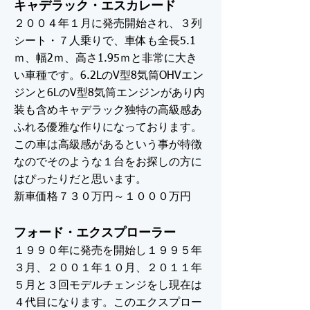
キャデラック・エスカレード
２００４年１月に発売開始され、３列
シート・７人乗りで、車体も全長5.1
ｍ、幅2ｍ、高さ1.95ｍと非常に大き
い車種です。6.2LのV型8気筒OHVエン
ジンと6LのV型8気筒エンジンがあり内
装も含めキャデラック独特の高級感あ
ふれる優雅な作りになっております。
この車は高級感があるという事が特徴
なのでそのような１台をお探しの方に
はぴったりだと思います。
新車価格７３０万円～１０００万円
フォード・エクスプローラー
１９９０年に発売を開始し１９９５年
３月、２００１年１０月、２０１１年
５月と３回モデルチェンジをし現在は
４代目になります。このエクスプロー