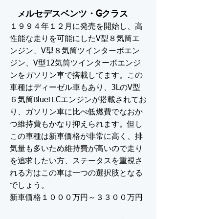
ルセデスベンツ・Gクラス
メ
１９９４年１２月に発売を開始し、高
性能な走りを可能にしたV型８気筒エ
ンジン、V型８気筒ツインターボエン
ジン、V型12気筒ツインターボエンジ
ンをガソリン車で搭載してます。この
車種はディーゼル車もあり、3LのV型
６気筒BlueTECエンジンが搭載されてお
り、ガソリン車に比べ低燃費でなおか
つ維持費もかなり抑えられます。但し
この車種は新車価格が非常に高く、排
気量も多いため維持費が高いので走り
を追求したい方、ステータスを重視さ
れる方はこの車は一つの選択肢となる
でしょう。
新車価格１０００万円～３３００万円