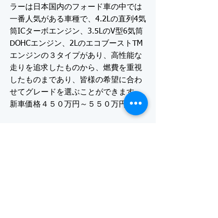
ラーは日本国内のフォード車の中では
一番人気がある車種で、4.2Lの直列4気
筒ICターボエンジン、3.5LのV型6気筒
DOHCエンジン、2LのエコブーストTM
エンジンの３タイプがあり、高性能な
走りを追求したものから、燃費を重視
したものまであり、皆様の希望に合わ
せてグレードを選ぶことができます。
新車価格４５０万円～５５０万円
リンカーン・ナビゲーター
２００８年５月に発売開始されたリン
カーン車の国内人気NO1車種です。特
徴は８人乗ることができる広々とした
車内空間と高級感あるつくりでエンジ
ンは5.4LのV8エンジンを使用しパワー
ある走りが可能となっております。全
長は5.3ｍ、幅2.04ｍ、高さ2ｍありみ