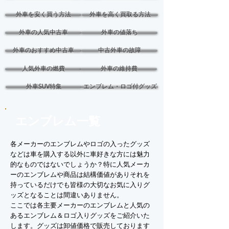
外車を安く買う方法
外車を高く買取る方法
外車の人気中古車
外車の値落ち
外車のおすすめ中古車
中古外車の故障
人気外車の燃費
外車の維持費
外車SUV特集
エンブレム・ロゴ付グッズ
エンブレム一覧
各メーカーのエンブレムやロゴの入ったグッズ
などは車を購入する以外に車好きな方には魅力
的なものではないでしょうか？特に人気メーカ
ーのエンブレムや商品は結構価値がありそれを
持っているだけでも皆様の大切なお気に入りグ
ッズとなることは間違いありません。
ここでは各主要メーカーのエンブレムと人気の
あるエンブレム＆ロゴ入りグッズをご紹介いた
します。グッズは卸値価格で販売しております