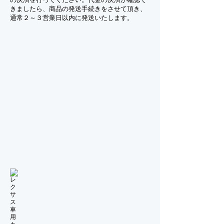
の決済を行ってください。代金の決済が確認で
きましたら、商品の発送手続きをさせて頂き、
通常２～３営業日以内に発送いたします。
メルセデスベンツの車用キーホルダー
USBマウス・BMW Z4
通
通
常
常
価
￥9500⇒
格
特
￥4770⇒
別
特
価
別
格
価
￥6860
格
￥1590(税
抜)
レクサス車用キーホルダー
BMW高級車用キーホルダー
通
通
常
常
￥5980⇒
￥6560⇒
特
特
別
別