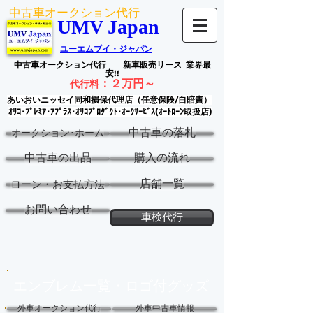
中古車オークション代行
UMV Japan
ユーエムブイ・ジャパン
中古車オークション代行
新車販売リース
業界最
安!!
：
２万円～
代行料
あいおいニッセイ同和損保代理店（任意保険/自賠責）
ｵﾘｺ･ﾌﾟﾚﾐｱ･ｱﾌﾟﾗｽ･ｵﾘｺﾌﾟﾛﾀﾞｸﾄ･ｵｰｸｻｰﾋﾞｽ(ｵｰﾄﾛｰﾝ取扱店)
中古車の落札
オークション･ホーム
中古車の出品
購入の流れ
店舗一覧
ローン・お支払方法
お問い合わせ
車検代行
エンブレム一覧・ロゴ付グッズ
外車オークション代行
外車中古車情報