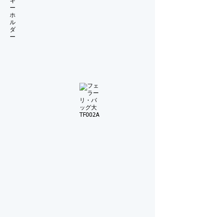
価
価
格
格
￥2060
￥2260
フェラーリ・チャイルドシート
フェラーリ・バッグ大 TF002A
通
通
常
常
￥96390⇒
￥33180⇒
特
特
別
別
価
価
格
格
￥55080
￥15800