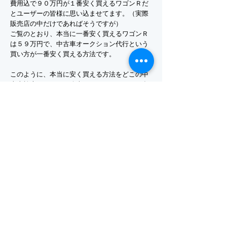
費用込で９０万円が１番安く買えるワゴンＲだ
とユーザーの皆様に思い込ませてます。（実際
販売店の中だけであればそうですが）
ご覧のとおり、本当に一番安く買えるワゴンＲ
は５９万円で、中古車オークション代行という
買い方が一番安く買える方法です。
このように、本当に安く買える方法をどこの中
古車検索サイトでも公表してません。それは多
くの中古車販売店に掲載料をもらって運営をし
ているから当然でしょうし、自分の取引してい
るディーラー店などにデメリットや不利で不都
合な事は書かないのでしょう。
ただそれではユーザーの皆様に正しい情報を提
供しているとは言えません。UMV Japanでは正
しい情報、事実、メリット・デメリットを書く
ことによりユーザー様に安心して車を購入して
頂けると思いこのような形で書かせていただい
ております。一人でも多くのお客様が中古車選
びで「しまった！もったいないことした！」と
思わないよう願っております。
中古車の選び方