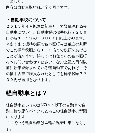
しました。
​内容は自動車取得税と全く同じです。
・自動車税について
２０１５年４月以降に新車として登録される軽
自動車について、自動車税の標準税額７２００
円から１．５倍の１０８００円に上がります。
※あくまで標準税額で各市区町村は独自の判断
でこの標準税額から１．５倍まで税額をあげる
ことが出来ます。詳しくはお住まいの各市区町
村へお問い合わせください。なお上記の日付以
前に新車登録されている軽自動車であれば、そ
の後中古車で購入されたとしても標準税額７２
００円が適用となります。
軽自動車とは？
軽自動車というのは660ｃｃ以下の自動車で自
動二輪や原付バイクなどもこの軽自動車の部類
に入ります。
ここでいう軽自動車は４輪の軽乗用車になりま
す。