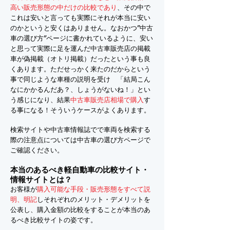
高い販売形態の中だけの比較であり
、その中で
これは安いと言っても実際にそれが本当に安い
のかというと安くはありません。なおかつ”中古
車の選び方”ページに書かれているように、安い
と思って実際に足を運んだ中古車販売店の掲載
車が偽掲載（オトリ掲載）だったという事も良
くあります。ただせっかく来たのだからという
事で同じような車種の説明を受け 「結局こん
なにかかるんだあ？、しょうがないね！」とい
う感じになり、結果
中古車販売店相場で購入
す
る事になる！そういうケースがよくあります。
検索サイトや中古車情報誌でで車両を検索する
際の注意点については中古車の選び方ページで
ご確認ください。
本当のあるべき軽自動車の比較サイト・
情報サイトとは？
お客様が
購入可能な手段・販売形態をすべて説
明、明記
しそれぞれのメリット・デメリットを
公表し、購入金額の比較をすることが本当のあ
るべき比較サイトの姿です。