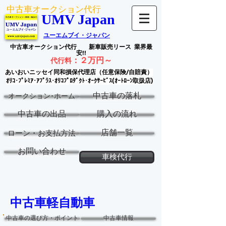
中古車オークション代行
UMV Japan
ユーエムブイ・ジャパン
中古車オークション代行
新車販売リース
業界最
安!!
：
２万円～
代行料
あいおいニッセイ同和損保代理店（任意保険/自賠責）
ｵﾘｺ･ﾌﾟﾚﾐｱ･ｱﾌﾟﾗｽ･ｵﾘｺﾌﾟﾛﾀﾞｸﾄ･ｵｰｸｻｰﾋﾞｽ(ｵｰﾄﾛｰﾝ取扱店)
中古車の落札
オークション･ホーム
中古車の出品
購入の流れ
店舗一覧
ローン・お支払方法
お問い合わせ
車検代行
中古車軽自動車
中古車の選び方・ポイント
中古車情報