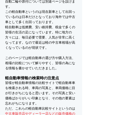
自動二輪や原付については別途ページを設けま
す。
この軽自動車というのは現在新車として出回っ
ているのは日本だけとなっており海外では中古
車として多く出回っております。
軽自動車は低燃費、安い維持費、税金で多くの
皆様の生活の足になっています。特に地方の
方々には、毎日必要で需要、人気が非常に高く
なってます。なので最近は軽の中古車相場が高
くなっているのが現状です。
このページでは軽自動車の選び方や購入方法、
相場の比較について解りやすく、皆様の為にな
る情報を書かせていただきました。
軽自動車情報の検索時の注意点
皆様が軽自動車情報の比較サイトで軽自動車車
を検索される時、車両の写真と、車両価格に目
が行きがちになると思います。その写真と安い
価格ばかりがいい印象となり、その他の要素は
忘れがちになります。
ただ、これらの軽自動車比較サイトというのは
中古車販売店やディーラー店などの販売価格の