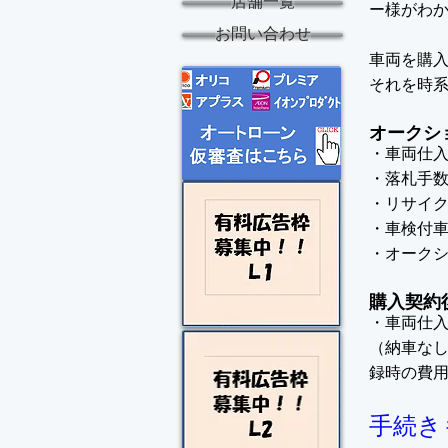
店舗一覧
ー様がわ
お問い合わせ
車両を購
それを時
オークシ
・車両仕入
・落札手
・リサイ
・車検付
・オーク
購入契約
・車両仕
（納車な
録時の費
手続き