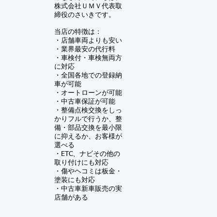
株式会社ＵＭＶ
代表取
締役のさいきです。
当店の特徴は：
・店舗車両よりも安い
・業界最安の代行料
・車検付・車検無両方
に対応
・全国各地での登録納
車が可能
・オートローンが可能
・中古車保証が可能
​・
整備点検交換をしっ
かりフルで行うか、整
備・部品交換を最小限
に抑えるか、お客様が
選べる
・ETC、ナビその他の
取り付けにも対応
・傷やヘコミは板金・
塗装にも対応
​・中古車新車販売の実
店舗がある