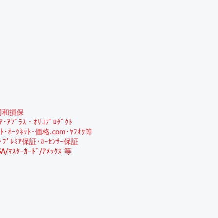
同和損保
ﾐｱ･ｱﾌﾟﾗｽ・ｵﾘｺﾌﾟﾛﾀﾞｸﾄ
ｯﾄ･ｵｰｸﾈｯﾄ･価格.com･ﾔﾌｵｸ等
･ﾌﾟﾚﾐｱ保証･ｶｰｾﾝｻｰ保証
SA/ﾏｽﾀｰｶｰﾄﾞ/ｱﾒｯｸｽ 等