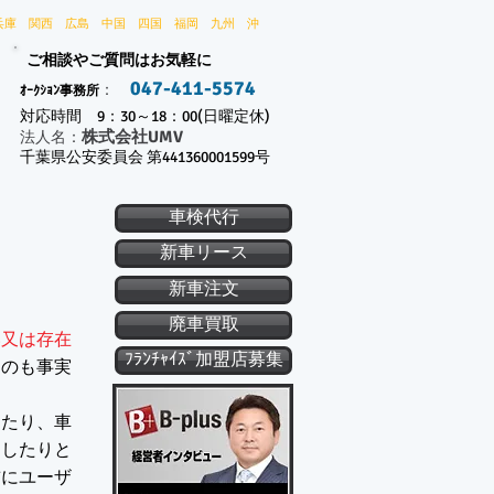
兵庫 関西 広島 中国 四国 福岡 九州 沖
ご相談やご質問はお気軽に
047-411-5574
：
ｵｰｸｼｮﾝ事務所
対応時間 9：30～18：00(日曜定休)
株式会社UMV
​法人名：
千葉県公安委員会 第441360001599号
車検代行
新車リース
新車注文
廃車買取
い又は存在
ﾌﾗﾝﾁｬｲｽﾞ加盟店募集
うのも事実
したり、車
求したりと
前にユーザ