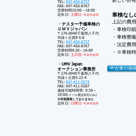
新しい所
TEL:
047-456-8757
FAX: 047-456-8767
営業時間10:00～18:00
車検なし
定休日:
土
曜日･
年末年始等
上記の費
・テスター予備車検の
ＵＭＶジャパン
・車検印
〒276-0040千葉県八千代
・車検整
市緑ヶ丘西8-5-8
TEL:
047-456-8757
・法定費
FAX: 047-456-8767
営業時間9:30～16:00
・※車検
定休日:
土
日祝･
年末年始等
・UMV Japan
中古車の偽
オークション事務所
〒276-0040千葉県八千代
市緑ヶ丘西5-22-4
TEL:
047-411-5574
FAX: 047-411-5587
連絡可能時間帯: 9:30～
18:00
(メール電話対応のみ)
※対面接客しておりません
定休日:
日曜日･
年末年始等