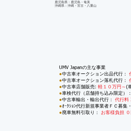
鹿児島県：鹿児島・奄美
沖縄県：沖縄・宮古・八重山
UMV Japanの主な事業
●
中古車オークション出品代行：
●
中古車オークション落札代行：
●
中古車店舗販売:
軽１０万円～
(
●
車検代行（店舗持ち込み限定）
●
中古車輸出・輸出代行：
代行料 
●
ｵｰｸｼｮﾝ代行新規事業者ＦＣ募集
●
廃車無料引取り：
お客様負担 ０