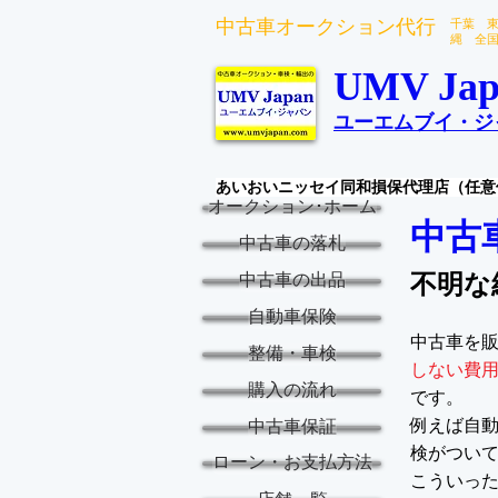
中古車オークション代行
千葉 
縄 全
UMV Jap
ユーエムブイ・ジ
あいおいニッセイ同和損保代理店（任意
オークション･ホーム
中古
中古車の落札
不明な
中古車の出品
自動車保険
中古車を
整備・車検
しない費
購入の流れ
です。
例えば自
中古車保証
検がつい
ローン・お支払方法
こういっ