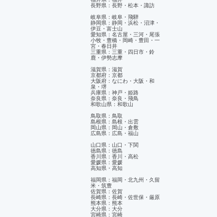
長野県：長野・松本・諏訪
岐阜県：岐阜・飛騨
静岡県：静岡・浜松・沼津・
伊豆・富士山
​愛知県：名古屋・三河・尾張
小牧・豊橋・岡崎・豊田・一
宮・春日井
三重県：三重・四日市・鈴
鹿・伊勢志摩
滋賀県：滋賀
京都府：京都
大阪府：なにわ・大阪・和
泉・堺
兵庫県：神戸・姫路
奈良県：奈良・飛鳥
和歌山県：和歌山
鳥取県：鳥取
島根県：島根・出雲
岡山県：岡山・倉敷
広島県：広島・福山
山口県：山口・下関
徳島県：徳島
香川県：香川・高松
愛媛県：愛媛
​高知県・高知
福岡県：福岡・北九州・久留
米・筑豊
佐賀県：佐賀
長崎県：長崎・佐世保・厳原
熊本県：熊本
大分県：大分
宮崎県：宮崎