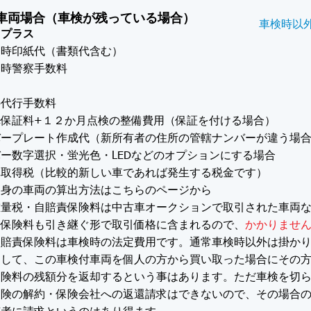
車両場合（車検が残っている場合）
車検時以
用プラス
更時印紙代（書類代含む）
明時警察手数料
の代行手数料
車保証料+１２か月点検の整備費用（保証を付ける場合）
バープレート作成代（新所有者の住所の管轄ナンバーが違う場
ー数字選択・蛍光色・LEDなどのオプションにする場合
車取得税（比較的新しい車であれば発生する税金です）
車両の算出方法はこちらのページから
重量税・自賠責保険料は中古車オークションで取引された車両
・保険料も引き継ぐ形で取引価格に含まれるので、
かかりませ
自賠責保険料は車検時の法定費用です。通常車検時以外は掛か
として、この車検付車両を個人の方から買い取った場合にその
保険料の残額分を返却するという事はあります。ただ車検を切
保険の解約・保険会社への返還請求はできないので、その場合