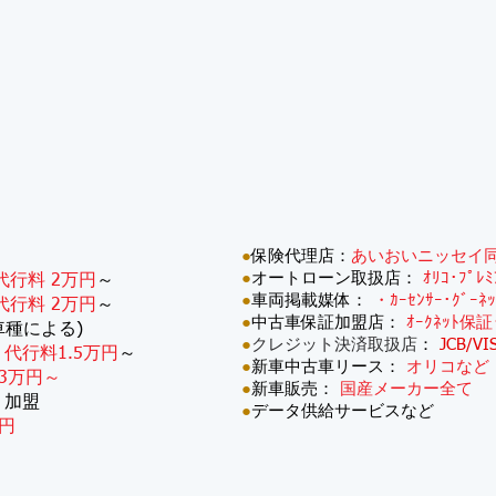
●
保険代理店：
あいおいニッセイ
●
オートローン取扱店：
ｵﾘｺ･ﾌﾟﾚ
代行料 2万円
～
●
車両掲載媒体：
・ｶｰｾﾝｻｰ･ｸﾞｰﾈ
代行料 2万円
～
●
中古車保証加盟店：
ｵｰｸﾈｯﾄ保証
車種による)
●
クレジット決済取扱店
：
JCB/VI
：
代行料1.5万円
～
●
新車中古車リース：
オリコなど
3万円～
●
新車販売：
国産メーカー全て
・加盟
●
データ供給サービスなど
円