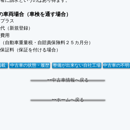
有者に請求というのはあり得ます。
の車両場合（車検を通す場合）
用プラス
紙代（新規登録）
備費用
用（自動車重量税・自賠責保険料２５カ月分）
時保証料（保証を付ける場合）
掲載
中古車の状態・履歴
整備が出来ない自社工場
中古車の不明
⇦⇦中古車情報へ戻る
⇦⇦ホームへ戻る