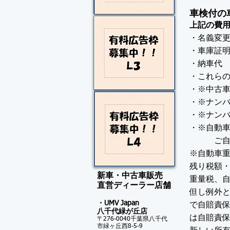
車検付の
上記の費
・名義変
・車庫証
・納車代
・これら
・※中古
・※ナン
・※ナンバ
・※自動
ご自身の
※自動車
残り税額
新車・中古車販売
重量税、
​直営ディーラー店舗
但し例外
・UMV Japan
で自賠責
八千代緑が
丘店
は自賠責
〒276-0040千葉県八千代
市緑ヶ丘西8-5-9