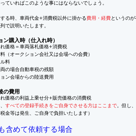
かっていればこのような事にはならないでしょう。
入する時、車両代金+消費税以外に掛かる
費用・経費
というのが
系列で説明いたします。
ョン購入時（仕入れ時）
れ価格＝車両落札価格+消費税
数料（オークション会社又は会場への会費）
クル料
車両の場合自動車税の残額
ション会場からの陸送費用
後の費用
入れ価格の利益上乗せ分+販売価格の消費税
し
、
すべての登録手続きをご自身でさせる方はここまで
。但し
用税金等は発生、ご自身で負担いたします）
も含めて依頼する場合