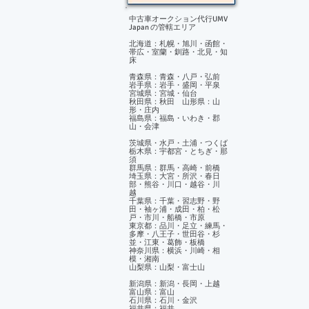
中古車オークション代行UMV
Japan の管轄エリア
北海道：札幌・旭川・函館・
帯広・室蘭・釧路・北見・知
床
青森県：青森・八戸・弘前
岩手県：岩手・盛岡・平泉
宮城県：宮城・仙台
秋田県：秋田 山形県：山
形・庄内
福島県：福島・いわき・郡
山・会津
茨城県・水戸・土浦・つくば
栃木県：宇都宮・とちぎ・那
須
群馬県：群馬・高崎・前橋
埼玉県：大宮・所沢・春日
部・熊谷・川口・越谷・川
越
千葉県：千葉・習志野・野
田・袖ヶ浦・成田・柏・松
戸・市川・船橋・市原
東京都：品川・足立・練馬・
多摩・八王子・世田谷・杉
並・江東・葛飾・板橋
神奈川県：横浜・川崎・相
模・湘南
山梨県：山梨・富士山
新潟県：新潟・長岡・上越
富山県：富山
石川県：石川・金沢
福井県：福井