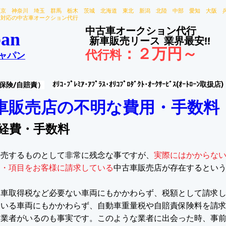
東京 神奈川 埼玉 群馬 栃木 茨城 北海道 東北 新潟 北陸 中部 愛知 大阪 
国対応の中古車オークション代行
中古車オークション代行
an
新車販売リース
業界最安!!
：
２万円～
代行料
ャパン
ｵﾘｺ･ﾌﾟﾚﾐｱ･ｱﾌﾟﾗｽ･ｵﾘｺﾌﾟﾛﾀﾞｸﾄ･ｵｰｸｻｰﾋﾞｽ(ｵｰﾄﾛｰﾝ取扱店)
保険/自賠責）
車販売店の不明な費用・手数料
経費・手数料
販売するものとして非常に残念な事ですが、
実際にはかからな
用・項目をお客様に請求している
中古車販売店が存在するとい
動車取得税など必要ない車両にもかかわらず、税額として請求
ている車両にもかかわらず、自動車重量税や自賠責保険料を請
た業者がいるのも事実です。このような業者に出会った時、事