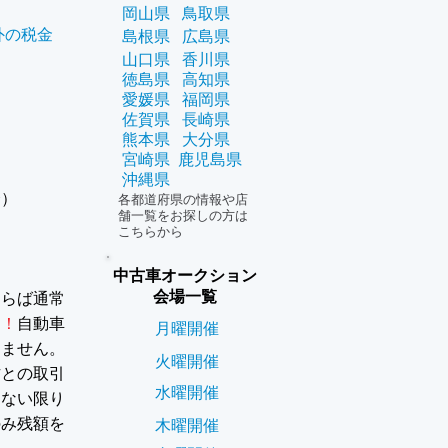
岡山県
鳥取県
外の税金
島根県
広島県
山口県
香川県
徳島県
高知県
愛媛県
福岡県
佐賀県
長崎県
熊本県
大分県
宮崎県
鹿児島県
沖縄県
合）
各都道府県の情報や店
舗一覧をお探しの方は
こちらから
中古車オークション
会場一覧
ならば通常
ん！
自動車
月曜開催
りません。
火曜開催
方との取引
水曜開催
らない限り
のみ残額を
木曜開催